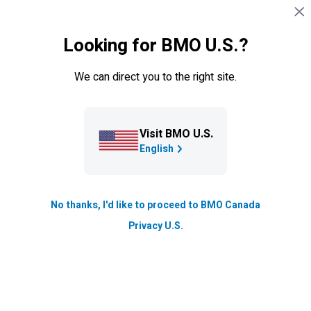
Sauter la navigation
CONNEXION
Looking for BMO U.S.?
Navigation sautée
Vos opérations bancaires
We can direct you to the right site.
Visit BMO U.S.
English
No thanks, I'd like to proceed to BMO Canada
Alertes
BMO
Privacy U.S.
Recevez des alertes au sujet de votre carte de
crédit ou de vos comptes bancaires ou de vos