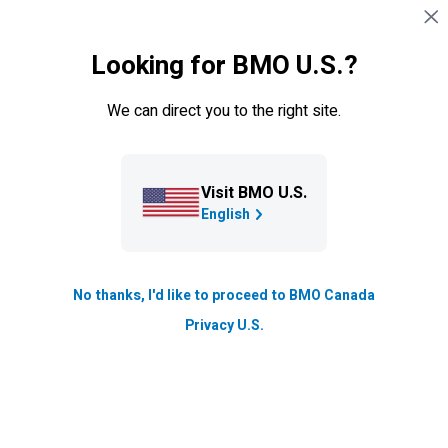
Sauter la navigation
CONNEXION
Looking for BMO U.S.?
Navigation sautée
Prêts
We can direct you to the right site.
Visit BMO U.S.
English
No thanks, I'd like to proceed to BMO Canada
Prêt REER rétroactif
Privacy U.S.
Planifiez une meilleure retraite en rattrapant vos
droits de cotisation REER inutilisés.