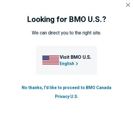
Sauter la navigation
CONNEXION
Looking for BMO U.S.?
Navigation ignorée
Navigation
Particuliers
Vos operations bancaires
sautée
We can direct you to the right site.
Outils des Services bancaires en
ligne
Visit BMO U.S.
English
Alexa de Amazon
Alertes BMO
No thanks, I'd like to proceed to BMO Canada
Privacy U.S.
Relevés en ligne
Opérations de change