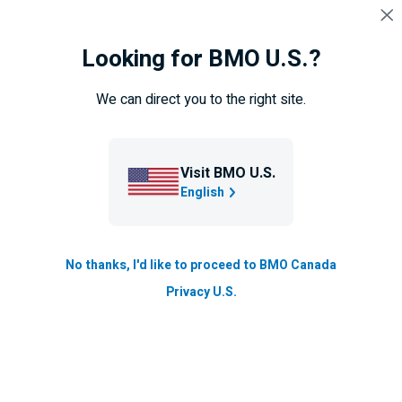
Sauter la navigation
CONNEXION
Looking for BMO U.S.?
Navigation
sautée
Vue d'ensemble
Calculateurs
Taux hypothécaires
We can direct you to the right site.
Particuliers
Visit BMO U.S.
English
Prêts hypothécaires
Vous êtes à la recherche de votre première maison,
No thanks, I'd like to proceed to BMO Canada
souhaitez acheter une autre propriété ou refinancer
Privacy U.S.
votre prêt hypothécaire? Nous pouvons vous aider
en vous donnant les moyens d’y arriver :
Excellents taux hypothécaires
garantis pendant
130 jours –
la plus longue de toutes les grandes
‡
banques
.