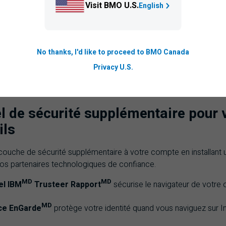
Visit BMO U.S.
English
No thanks, I'd like to proceed to BMO Canada
Privacy U.S.
el de sécurité supplémentaire pour 
ils
couche de sécurité supplémentaire à votre compte en installant u
nos partenaires technologiques de confiance.
MD
MD
el IBM
Trusteer Rapport
sécurise le navigateur de votre o
MD
ce EnGarde
protège votre identité quand vous naviguez sur In