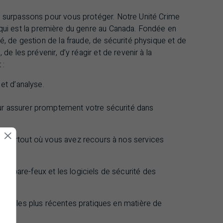
s surpassons pour vous protéger. Notre Unité Crime
qui est la première du genre au Canada.
Fondée en
é, de gestion de la fraude, de sécurité physique et de
de les prévenir, d’y réagir et de revenir à la
 :
et d’analyse.
r assurer promptement votre sécurité dans
t partout où vous avez recours à nos services
es pare-feux et les logiciels de sécurité des
es et les plus récentes pratiques en matière de