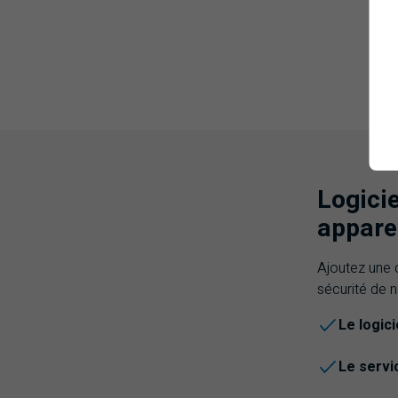
Logici
appare
Ajoutez une 
sécurité de 
Le logici
Le servi