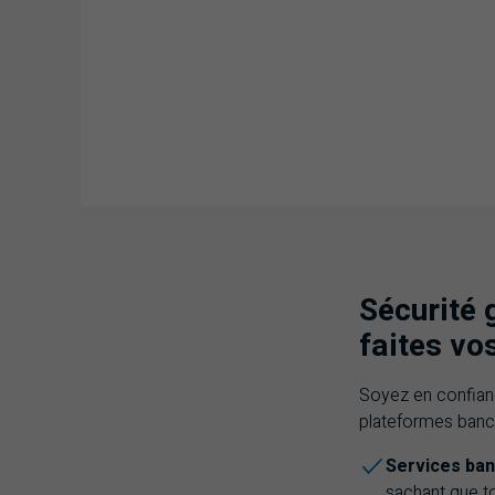
Sécurité 
faites vo
Soyez en confian
plateformes banca
Services ban
sachant que t