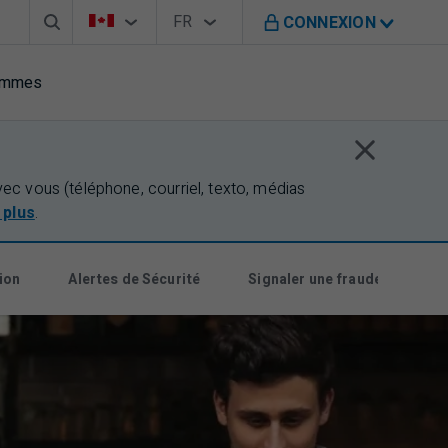
Barre de recherche
Sélecteur de pays
Sélecteur de langue
Vous êtes sur le site de B M O au Canada
FR
CONNEXION
Français
rammes
c vous (téléphone, courriel, texto, médias
 plus
.
ion
Alertes de Sécurité
Signaler une fraude