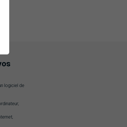
vos
n logiciel de
rdinateur;
ternet;