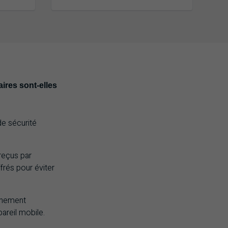
ires sont-elles
e sécurité
reçus par
ffrés pour éviter
gnement
pareil mobile.