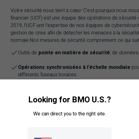
Votre sécurité nous tient à cœur. C’est pourquoi nous nou
financier (
UCF
) est une équipe des opérations de sécurité 
2019, l’UCF unit l’expertise de nos équipes de cybersécurit
gestion de crise afin de détecter les menaces à la sécurité, 
normale.
Nos mesures de sécurité comprennent ce qui suit
Outils de
pointe en matière de sécurité
, de données 
Opérations synchronisées à l’échelle mondiale
pou
différents fuseaux horaires.
Gestion des menaces à la sécurité en tout temps
e
bancaires.
Looking for BMO U.S.?
Mesures de contrôle interne rigoureuses
, comme l
We can direct you to the right site.
courriels.
Formation fréquente des employés
sur les meilleur
sécurité.