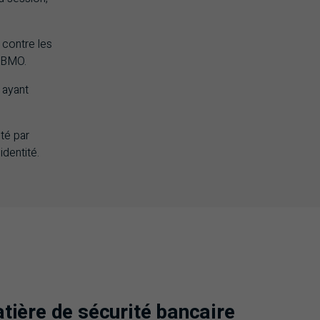
 contre les
BMO
.
 ayant
té par
dentité.
tière de sécurité bancaire