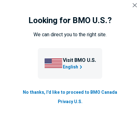
Sauter la navigation
CONNEXION
Looking for BMO U.S.?
Navigation
sautée
Vue d'ensemble
Calculateurs
Taux hypothécaires
We can direct you to the right site.
Particuliers
Visit BMO U.S.
English
Prêts hypothécaires
Vous êtes à la recherche de votre première maison,
No thanks, I'd like to proceed to BMO Canada
souhaitez acheter une autre propriété ou refinancer
Privacy U.S.
votre prêt hypothécaire? Nous pouvons vous aider
en vous donnant les moyens d’y arriver :
Excellents taux hypothécaires
garantis pendant
130 jours –
la plus longue de toutes les grandes
‡
banques
.