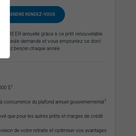
PRENDRE RENDEZ-VOUS
ion REER annuelle grâce à ce prêt renouvelable.
’une seule demande et vous empruntez ce dont
s avez besoin chaque année.
1
000 $
1
u’à concurrence du plafond annuel gouvernemental
evé que pour les autres prêts et marges de crédit
évision de votre retraite et optimiser vos avantages