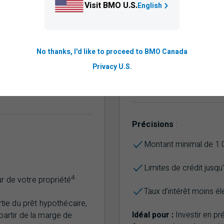
Visit BMO U.S.
English
US
No thanks, I'd like to proceed to BMO Canada
combiné à une marge de
Complétez votre cotisat
Privacy U.S.
son – et que vous devez
Vous ne présentez qu
– cette marge est pour
vou
Précisions
:
Montant
minimal de 1 
Limites de crédit jusq
4
ur de votre propriété
Taux d’intérêt moins él
tie du prêt hypothécaire,
Idéal pour :
Investir en pr
artir de la marge de