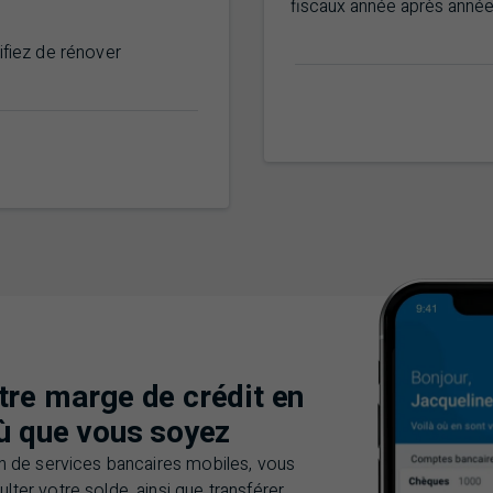
fiscaux année après anné
ifiez de rénover
re marge de crédit en
ù que vous soyez
on de services bancaires mobiles, vous
ter votre solde, ainsi que transférer