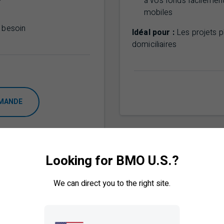
à vos fonds facilement
mobiles
 besoin
Idéal pour :
Les projets p
domiciliaires
EMANDE
Looking for BMO U.S.?
We can direct you to the right site.
marque déposée
MD
iliaire