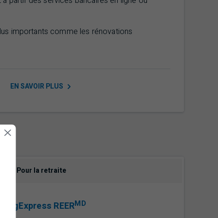
 à partir des services bancaires en ligne ou
lus importants comme les rénovations
EN SAVOIR
PLUS
Pour la retraite
marque déposée
MD
MargExpress
REER