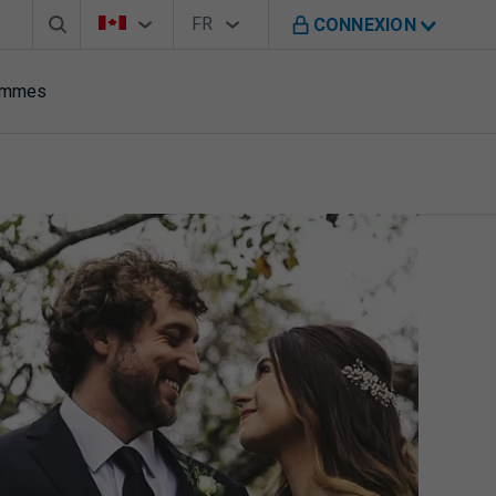
Barre de recherche
Sélecteur de pays
Sélecteur de langue
Vous êtes sur le site de B M O au Canada
FR
CONNEXION
Français
rammes