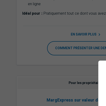
en ligne
Idéal pour :
Pratiquement tout ce dont vous avez
EN SAVOIR
PLUS
COMMENT PRÉSENTER UNE D
Pour les propriétaires
MargExpress sur valeur domic