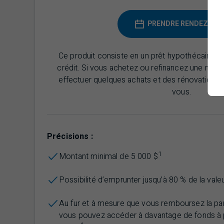
PRENDRE RENDEZ-VO
Ce produit consiste en un prêt hypothécaire 
crédit. Si vous achetez ou refinancez une mai
effectuer quelques achats et des rénovations 
vous.
Précisions :
1
Montant minimal de 5 000 $
Possibilité d’emprunter jusqu’à 80 % de la vale
Au fur et à mesure que vous remboursez la par
vous pouvez accéder à davantage de fonds à p