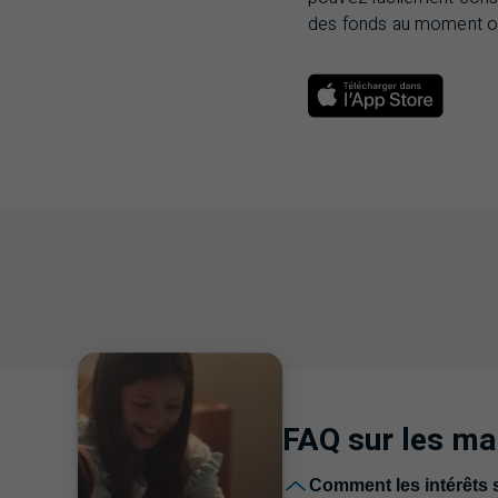
des fonds au moment où
FAQ
sur les ma
Foire aux 
Comment les intérêts s