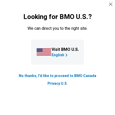
Sauter la navigation
CONNEXION
Looking for BMO U.S.?
Navigation sautée
Feux de forêt en Canada
BMO
soutient les clients touchés par les feux de
We can direct you to the right site.
forêt.
Découvrez notre programme d’assistance.
Visit BMO U.S.
English
No thanks, I'd like to proceed to BMO Canada
Privacy U.S.