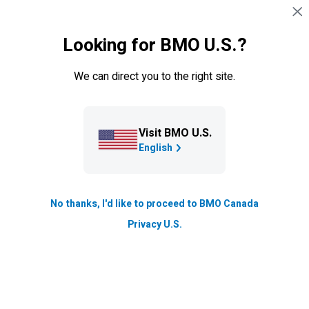
Sauter la navigation
CONNEXION
Looking for BMO U.S.?
Navigation sautée
Vue d'ensemble
Services bancaires mobiles en ligne
We can direct you to the right site.
Gestion de trésorerie
Visit BMO U.S.
English
No thanks, I'd like to proceed to BMO Canada
Privacy U.S.
Exécution des paiements