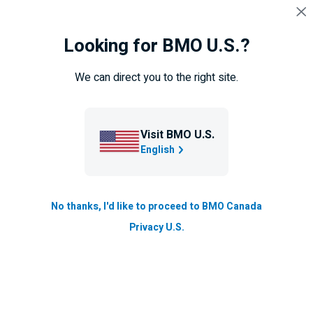
Sauter la navigation
CONNEXION
Looking for BMO U.S.?
Navigation ignorée
Navigation
Entreprise
Comptes
sautée
We can direct you to the right site.
Compte pour organismes à but
non lucratif
Visit BMO U.S.
English
Le compte pour organismes à but non
lucratif de BMO est un compte
No thanks, I'd like to proceed to BMO Canada
bancaire assorti de frais minimes
Privacy U.S.
offert exclusivement aux organismes
à but non lucratif locaux.