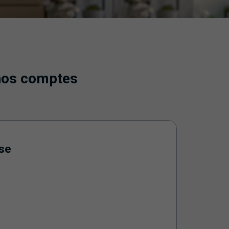
 nos comptes
se