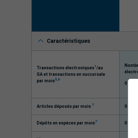
Caractéristiques
Nombre
1
Transactions électroniques
/au
électr
GA et transactions en succursale
5
,
6
par mois
0 tran
7
Articles déposés par mois
0
7
Dépôts en espèces par mois
0 $