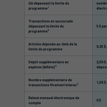
GA dépassant la limite du
nombre
1
programme
électr
Transactions en succursale
dépassant la limite du
5 $ pa
6
programme
Articles déposés au-delà de la
0,25 $
limite du programme
Dépôt supplémentaire en
2,50 $
9
espèces (billets)
dépos
Nombre supplémentaire de
1,50 $
2
transactions Virement Interac
Relevé mensuel électronique de
0 $
compte