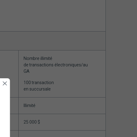
Nombre illimité
de transactions électroniques/au
GA
100 transaction
en succursale
Illimité
25 000 $