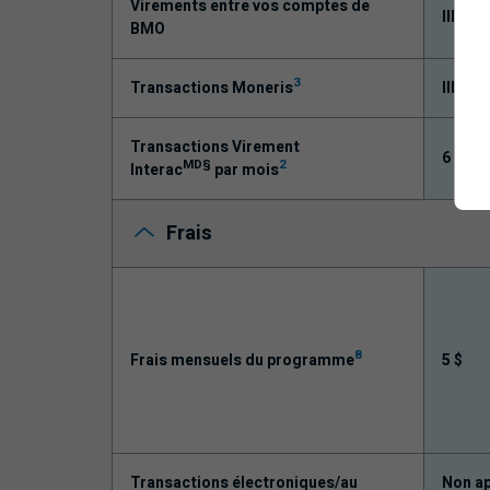
Virements entre vos comptes de
Illimit
BMO
3
Transactions Moneris
Illimit
Transactions Virement
6
MD§
2
Interac
par mois
Frais
8
Frais mensuels du programme
5 $
Transactions électroniques/au
Non ap