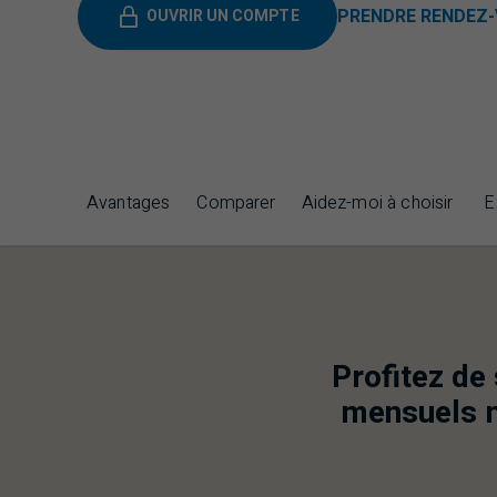
PRENDRE
RENDEZ
OUVRIR UN COMPTE
Avantages
Comparer
Aidez-moi à choisir
E
Profitez de
mensuels m