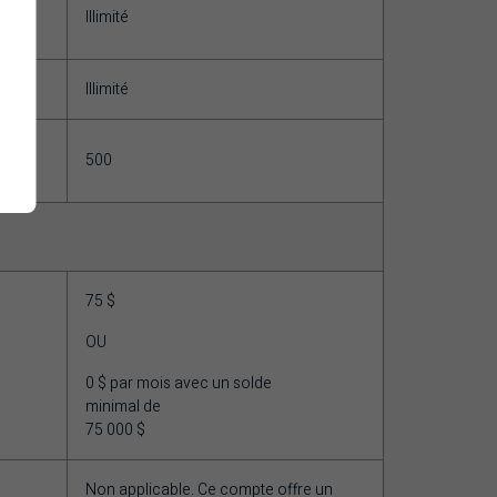
Illimité
Illimité
500
75 $
OU
0 $ par mois avec un solde
minimal de
75 000 $
Non applicable. Ce compte offre un