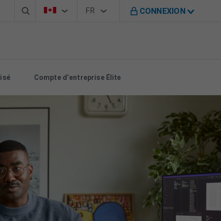
Barre de recherche
Sélecteur de pays
Sélecteur de langue
Vous êtes sur le site de B M O au Canada
FR
CONNEXION
Français
isé
Compte d’entreprise Élite