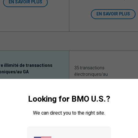
EN SAVOIR PLUS
EN SAVOIR PLUS
 illimité de transactions
35 transactions
oniques/au GA
électroniques/au
GA et en succursale
saction en succursale
Looking for BMO U.S.?
25
We can direct you to the right site.
2 500 $