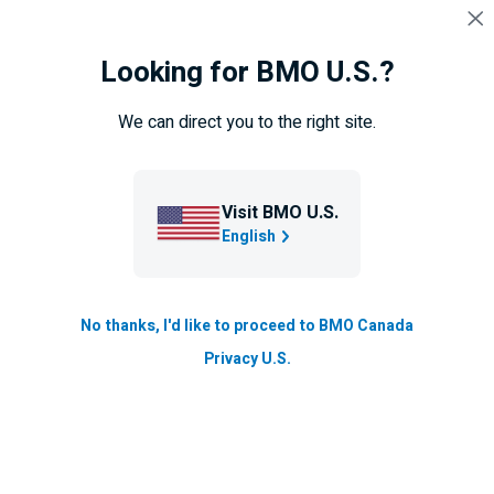
Sauter la navigation
CONNEXION
Looking for BMO U.S.?
Navigation ignorée
Navigation
Entreprise
Comptes
sautée
We can direct you to the right site.
Compte courant d’entreprise
Gardons les choses simples. Payez
Visit BMO U.S.
English
uniquement les services bancaires
aux petites entreprises que vous
utilisez dans le cadre du compte
No thanks, I'd like to proceed to BMO Canada
Privacy U.S.
courant d’entreprise.
Ce compte « à la transaction » vous
permet de gérer vos besoins courants