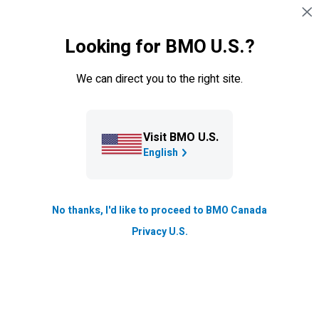
Sauter la navigation
CONNEXION
Looking for BMO U.S.?
Navigation sautée
Prêts hypothécaires
We can direct you to the right site.
Qu’est-ce qu’une mise de
fonds?
Visit BMO U.S.
Quel est le montant dont vous besoin pour une mise de
English
fonds? Pourquoi est-ce important? Nous couvrirons les
différents aspects d’une mise de fonds pour une
maison, y compris des conseils d’épargne futés.
No thanks, I'd like to proceed to BMO Canada
Privacy U.S.
Mis à jour le
Lecture de 13 min.