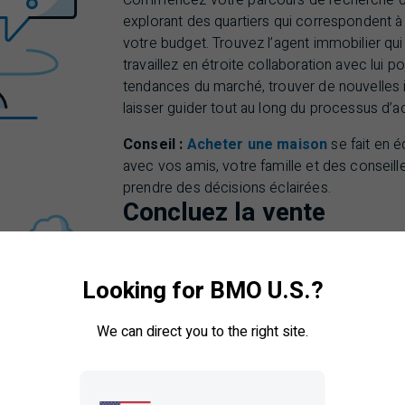
explorant des quartiers qui correspondent à
votre budget. Trouvez l’agent immobilier qui
travaillez en étroite collaboration avec lui
tendances du marché, trouver de nouvelles i
laisser guider tout au long du processus d’a
Conseil :
Acheter une maison
se fait en 
avec vos amis, votre famille et des conseill
prendre des décisions éclairées.
Concluez la vente
Félicitations, vous êtes un fier nouveau prop
maintenant conclu la transaction sur votre 
Looking for BMO U.S.?
finalisant la convention d’achat, en organisa
propriété et en remplissant tous vos docum
We can direct you to the right site.
rester au fait de vos engagements hypothéc
envisager de
rembourser votre prêt hypo
rapidement
ou
d’obtenir une assurance 