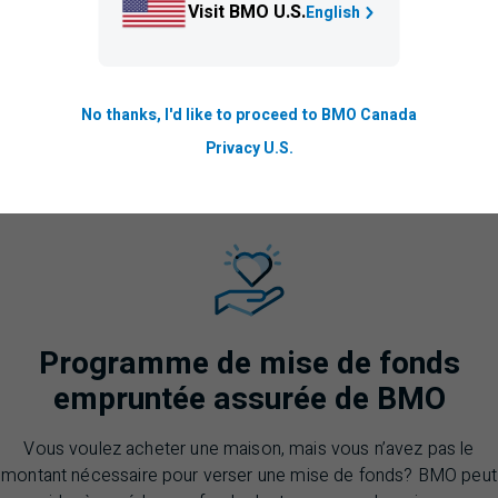
Visit BMO U.S.
English
Conseil :
Utilisez des conseils d’experts p
étapes juridiques et financières liées à la co
courant des activités après l’achat, comme l
et l’établissement du budget pour les mises 
No thanks, I'd like to proceed to BMO Canada
Privacy U.S.
Programme de mise de fonds
empruntée assurée de
BMO
Vous voulez acheter une maison, mais vous n’avez pas le
montant nécessaire pour verser une mise de fonds?
BMO
peut