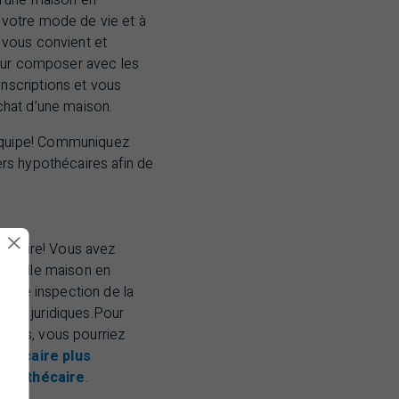
 votre mode de vie et à
 vous convient et
 pour composer avec les
nscriptions et vous
chat d’une maison.
équipe! Communiquez
ers hypothécaires afin de
riétaire! Vous avez
nouvelle maison en
nt une inspection de la
ents juridiques.Pour
aires, vous pourriez
thécaire plus
hypothécaire
.