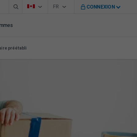
Barre de recherche
Sélecteur de pays
Sélecteur de langue
Vous êtes sur le site de B M O au Canada
FR
CONNEXION
Français
rammes
ire préétabli