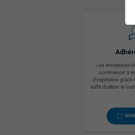
Adhére
Les entreprises c
commencer à éco
d’expédition grâce 
suffit d’utiliser le 
ADHÉ