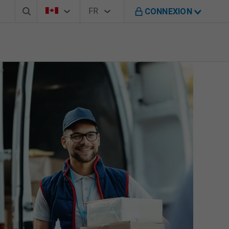
Barre de recherche
Sélecteur de pays
Sélecteur de langue
Vous êtes sur le site de B M O au Canada
FR
CONNEXION
Français