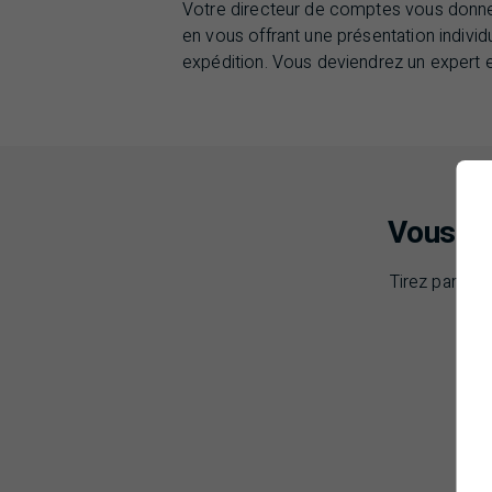
Votre directeur de comptes vous donne
en vous offrant une présentation individ
expédition. Vous deviendrez un expert 
Vous so
Tirez parti 