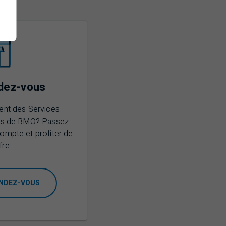
dez-vous
ient des Services
es de
BMO
? Passez
compte et profiter de
fre.
ENDEZ-VOUS