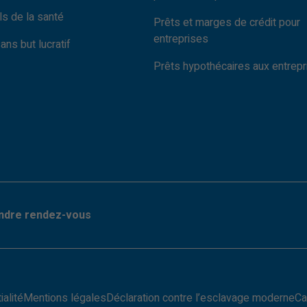
s de la santé
Prêts et marges de crédit pour
entreprises
ns but lucratif
Prêts hypothécaires aux entrep
ndre rendez-vous
ialité
Mentions légales
Déclaration contre l’esclavage moderne
Ca