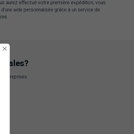
us aurez effectué votre première expédition, vous
r d’une aide personnalisée grâce à un service de
tré.
éciales?
 entreprises.