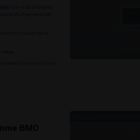
ible
que vous souhaitez
chelonnés PaiementFuté
lonnés et cliquez sur le
e mieux
t passez en revue tout frais
ramme
BMO