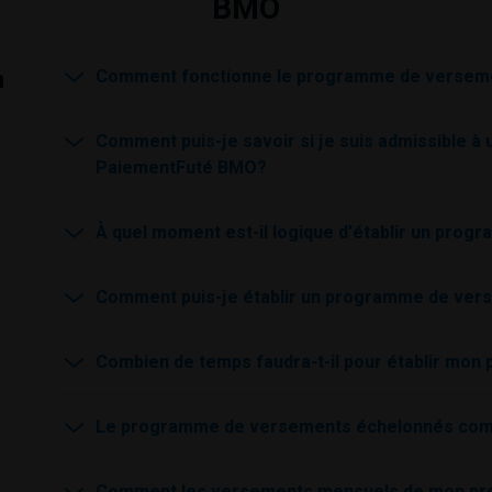
BMO
n
Comment fonctionne le programme de versem
Comment puis-je savoir si je suis admissible
PaiementFuté
BMO
?
À quel moment est-il logique d’établir un pr
Comment puis-je établir un programme de ve
Combien de temps faudra-t-il pour établir m
Le programme de versements échelonnés compo
Comment les versements mensuels de mon pr