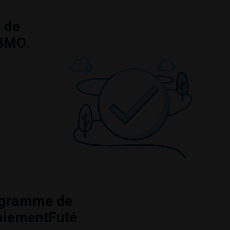
 de
BMO
.
rogramme de
PaiementFuté