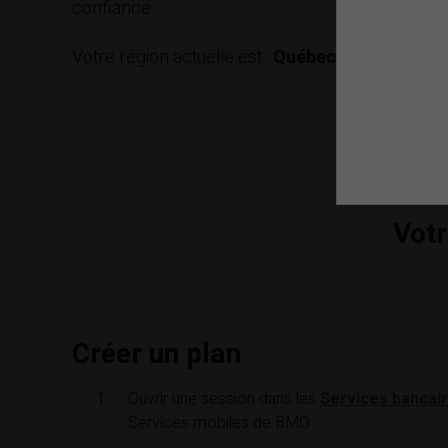
confiance.
Votre région actuelle est :
Québec
Changer
Votr
Créer un plan
Ouvrir une session dans les
Services bancair
Services mobiles de
BMO