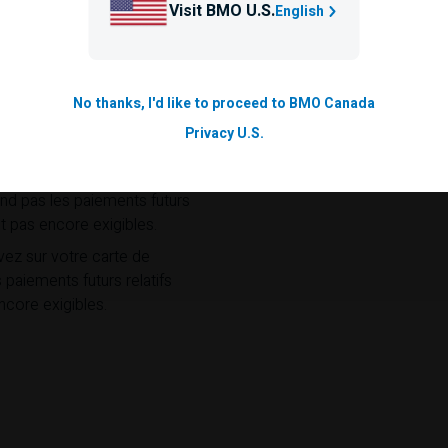
Visit BMO U.S.
English
e sur le relevé de carte de
if aux versements
iement minimum chaque mois
 versements échelonnés et
No thanks, I'd like to proceed to BMO Canada
Privacy U.S.
otre carte ce mois-ci. Ce
tifs aux versements
Ces vidéos sont fournies à titre d’exemp
nd pas les paiements futurs
t pas encore exigibles.
z sur votre carte de
 paiements futurs relatifs
core exigibles.