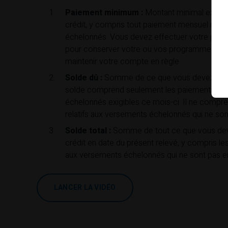
Paiement minimum :
Montant minimal exigibl
crédit, y compris tout paiement mensuel relat
échelonnés. Vous devez effectuer votre pa
pour conserver votre ou vos programmes de
maintenir votre compte en règle.
Solde dû :
Somme de ce que vous devez sur v
solde comprend seulement les paiements rela
échelonnés exigibles ce mois-ci. Il ne compre
relatifs aux versements échelonnés qui ne son
Solde total :
Somme de tout ce que vous deve
crédit en date du présent relevé, y compris les
aux versements échelonnés qui ne sont pas en
LANCER LA VIDÉO