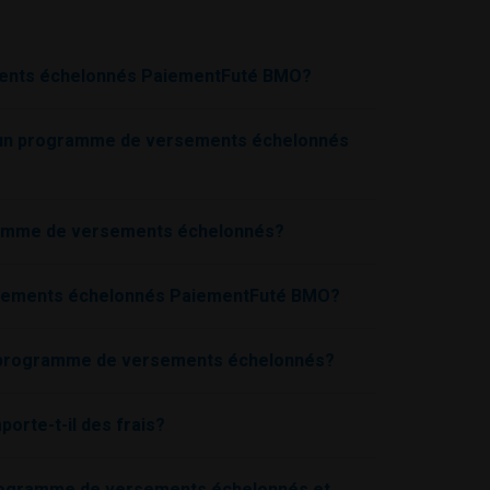
ents échelonnés PaiementFuté
BMO
?
 à un programme de versements échelonnés
ogramme de versements échelonnés?
rsements échelonnés PaiementFuté
BMO
?
on programme de versements échelonnés?
rte-t-il des frais?
ogramme de versements échelonnés et