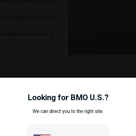
ible et cliquez sur l’onglet
ssez le programme que vous
 programme, puis lisez et
O
.
Looking for BMO U.S.?
We can direct you to the right site.
 à vous retrouver dans les
nés sur votre relevé de