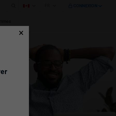
Barre de recherche
Sélecteur de pays
Sélecteur de langue
Vous êtes sur le site de B M O au Canada
FR
CONNEXION
Français
rammes
×
rer