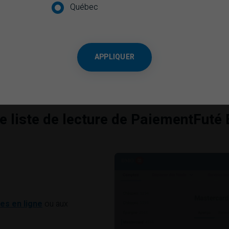
Québec
APPLIQUER
e liste de lecture de PaiementFuté
es en ligne
ou aux