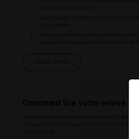
Sélectionnez votre carte de crédit
BMO
admiss
Versements échelonnés.
Sous l’onglet « Programmes actifs », choisi
voulez annuler.
Passez en revue les renseignements sur votre
acceptez les modalités de PaiementFuté
BM
LANCER LA VIDÉO
Comment lire votre relevé
Vous ne comprenez pas ce que vous voyez? Apprenez
renseignements du programme de versements échelon
carte de crédit.