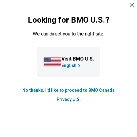
Sauter la navigation
CONNEXION
Looking for BMO U.S.?
Navigation sautée
Ressources Petites Entreprises
We can direct you to the right site.
Comment préparer votre
entreprise à surmonter une
récession
Visit BMO U.S.
English
Préparez votre entreprise à traverser une période
économique difficile grâce aux conseils et aux
stratégies utiles des experts en entreprises de BMO.
No thanks, I'd like to proceed to BMO Canada
Privacy U.S.
Mis à jour le
Lecture de 6 min.