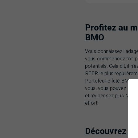
Profitez au 
BMO
Vous connaissez l’adage 
vous commencez tôt, pl
potentiels. Cela dit, il
REER
le plus régulière
Portefeuille futé
BMO
po
vous, vous pouvez établ
et n’y pensez plus. Vou
effort.
Découvrez le