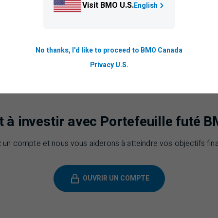
Visit BMO U.S.
English
à quel point un compte
REER
Portefeuille futé peut décupler v
faisant profiter du report d’impôts. Alors, pourquoi ne pas c
votre compte et entreprendre le parcours qui vous donnera plus de
No thanks, I'd like to proceed to BMO Canada
Privacy U.S.
t à investir avec Portefeuille futé 
 un compte et nous vous aiderons à atteindre vos objectifs fina
OUVRIR UN COMPTE