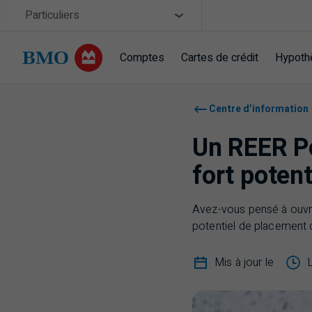
Sauter la navigation
Site Selector
Particuliers
Comptes
Cartes de crédit
Hypoth
Navigation sautée
Centre d’information
Un REER Po
fort potent
Avez-vous pensé à ouvri
potentiel de placement 
Mis à jour le