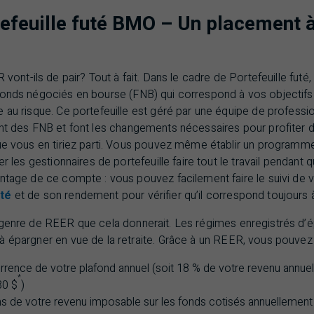
efeuille futé
BMO
– Un placement à
R
vont-ils de pair? Tout à fait. Dans le cadre de Portefeuille futé
fonds négociés en bourse (
FNB
) qui correspond à vos objectif
 au risque. Ce portefeuille est géré par une équipe de profess
ent des
FNB
et font les changements nécessaires pour profiter d
que vous en tiriez parti. Vous pouvez même établir un programm
ser les gestionnaires de portefeuille faire tout le travail penda
antage de ce compte : vous pouvez facilement faire le suivi de 
uté
et de son rendement pour vérifier qu’il correspond toujours à
 genre de
REER
que cela donnerait. Les régimes enregistrés d’é
 épargner en vue de la retraite. Grâce à un
REER
, vous pouvez 
rrence de votre plafond annuel (soit 18 % de votre revenu annuel 
*
30 $
)
ns de votre revenu imposable sur les fonds cotisés annuellement