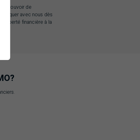
otre pouvoir de
ommuniquer avec nous dès
 liberté financière à la
BMO?
nciers.