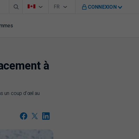
Barre de recherche
Sélecteur de pays
Sélecteur de langue
Vous êtes sur le site de B M O au Canada
FR
CONNEXION
Français
rammes
lacement à
s un coup d’œil au