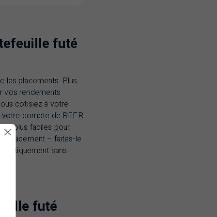
efeuille futé
ec les placements. Plus
er vos rendements
vous cotisiez à votre
 à votre compte de
REER
ore plus faciles pour
e placement – faites-le
é pratiquement sans
uille futé