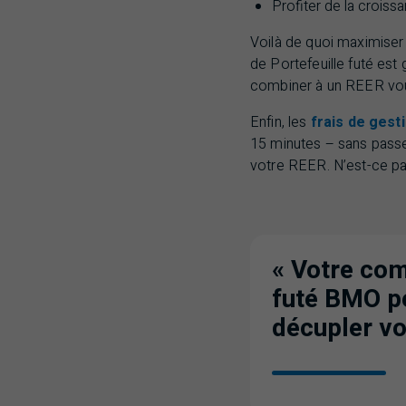
Profiter de la croiss
Voilà de quoi maximiser
de Portefeuille futé est 
combiner à un
REER
vou
Enfin, les
frais de gest
15 minutes – sans passe
votre
REER
. N’est-ce p
« Votre com
futé BMO pe
décupler v