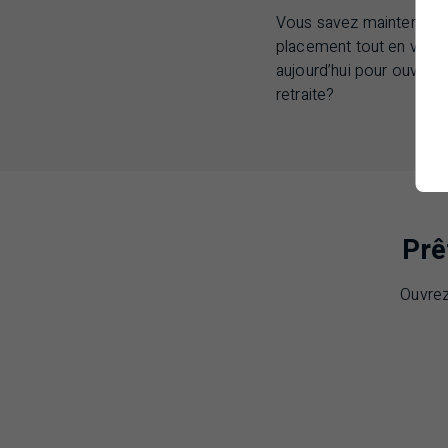
Vous savez maintenant 
placement tout en vous 
aujourd’hui pour ouvrir 
retraite?
Prê
Ouvrez