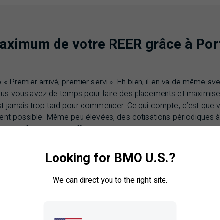
maximum de votre
REER
grâce à Port
« Premier arrivé, premier servi ». Eh bien, il en va de même av
us vous avez de temps pour faire des placements et maximis
 n’est jamais trop tard pour commencer. Ce qui compte, c’est que 
ment possible. Même peu élevées, des cotisations périodiques
urront faire toute la différence. Pour que les choses soient enc
ir un programme de cotisations automatiques à votre compte d
s serez étonné de constater ce que vous pouvez mettre de côt
Looking for BMO U.S.?
We can direct you to the right site.
 potentiel d’un compte
REER
Portefe