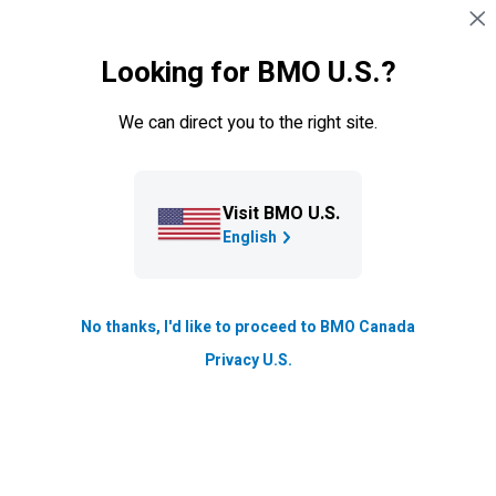
Sauter la navigation
CONNEXION
Looking for BMO U.S.?
Navigation sautée
Alertes BMO
We can direct you to the right site.
Visit BMO U.S.
English
No thanks, I'd like to proceed to BMO Canada
Alertes relatives au solde
Privacy U.S.
pour votre compte bancaire
Restez au fait des activités dans vos comptes et