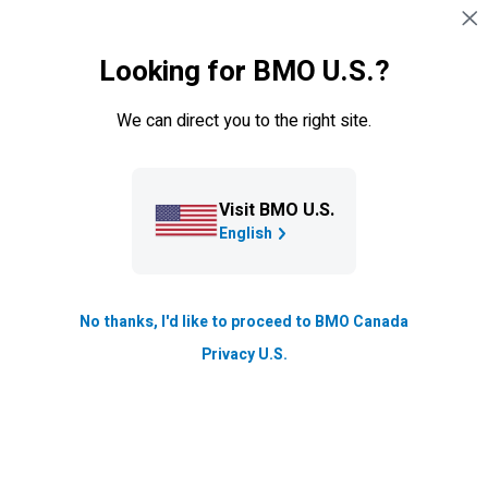
Sauter la navigation
CONNEXION
Looking for BMO U.S.?
Navigation sautée
Crédit aux étudiants
We can direct you to the right site.
Visit BMO U.S.
English
No thanks, I'd like to proceed to BMO Canada
Marge-crédit aux étudiants
Privacy U.S.
Utilisez cette option de financement souple pour le
paiement de vos frais de scolarité, de votre loyer,