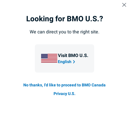
Sauter la navigation
CONNEXION
Looking for BMO U.S.?
Navigation
sautée
Vue d'ensemble de ConseilDirect
Fonctionnement
T
We can direct you to the right site.
ConseilDirect
Visit BMO U.S.
Service Privilège de
English
ConseilDirect
Bénéficiez du soutien attitré de notre équipe de
No thanks, I'd like to proceed to BMO Canada
conseillers et d’une planification financière complète
Privacy U.S.
lorsque vous investissez en ligne. Le service Privilège
de ConseilDirect est offert aux investisseurs qui
détiennent 500 000 $ ou plus avec ConseilDirect.