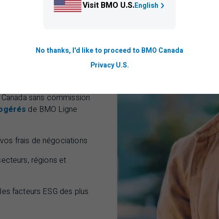
Visit BMO U.S.
English
No thanks, I'd like to proceed to BMO Canada
Privacy U.S.
au Canada sans commission
ogérés
de
BMO
Ligne
os frais de négociations
ecteurs, régions et
les facteurs
ESG
des plus