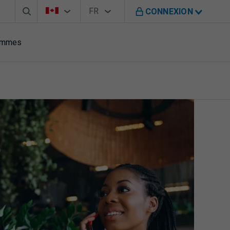
Barre de recherche
Sélecteur de pays
Sélecteur de langue
Vous êtes sur le site de B M O au Canada
FR
CONNEXION
Français
rammes