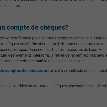
 la Société d’assurance-dépôts du Canada (SADC) jusqu’à conc
orie assurée.
’un compte de chèques?
 votre référence pour les transactions courantes, qu’il s’agisse
es, chèques ou dépôts directs) ou d’effectuer des retraits pour
icerie, les repas, l’essence ou d’autres nécessités de base. Vo
ctuer des virements InteracMD§, retirer de l’argent aux guichets
vos autres besoins en matière de services bancaires.
de comptes de chèques
assortis d’une multitude de caractéris
uels admissibles du compte de chèques peuvent être annulés si