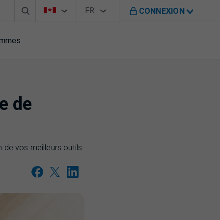
Barre de recherche
Sélecteur de pays
Sélecteur de langue
Vous êtes sur le site de B M O au Canada
FR
CONNEXION
Français
rammes
te de
 de vos meilleurs outils.