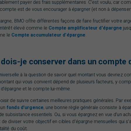
bablement payer des frais supplémentaires. C’est voulu, car co
ce compte est de vous encourager à épargner (et non à dépenser!
pargne,
BMO
offre différentes façons de faire fructifier votre a
à intérêt élevé comme le
Compte amplificateur d’épargne
jusq
mme le
Compte accumulateur d’épargne
.
 dois-je conserver dans un compte 
universelle à la question de savoir quel montant vous devriez c
ntant qui vous convient dépend de plusieurs facteurs, y compr
 d’épargne et le compte lui-même.
oisir de suivre certaines meilleures pratiques générales. Par exe
 un
fonds d’urgence
, une bonne règle générale consiste à épar
s de subsistance essentiels. Ou, si vous épargnez en vue d’un ac
x de diviser votre objectif en cibles d’épargne mensuelles qui s’a
alité du coût.