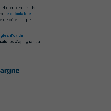
e et combien il faudra
omme
le calculateur
re de côté chaque
ègles d’or de
abitudes d’épargne et à
pargne