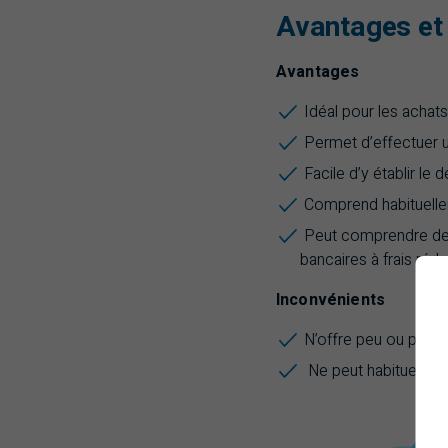
Avantages et
Avantages
Idéal pour les achat
Permet d’effectuer u
Facile d’y établir le 
Comprend habituellem
Peut comprendre des 
bancaires à frais réd
Inconvénients
N’offre peu ou pas d’
Ne peut habituelleme