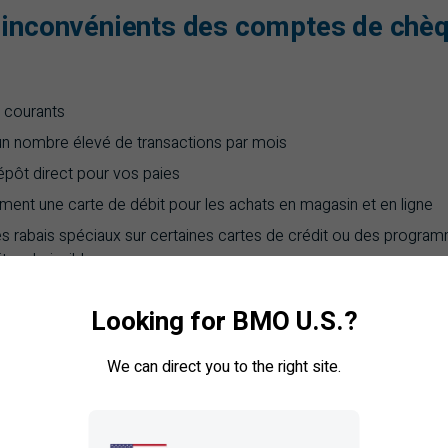
 inconvénients des comptes de chè
s courants
n nombre élevé de transactions par mois
dépôt direct pour vos paies
ent une carte de débit pour les achats en magasin et en ligne
rabais spéciaux sur certaines cartes de crédit ou des progra
uits admissibles
Looking for BMO U.S.?
intérêts sur le solde de votre compte
We can direct you to the right site.
nt pas être utilisé pour émettre des chèques ou effectuer des a