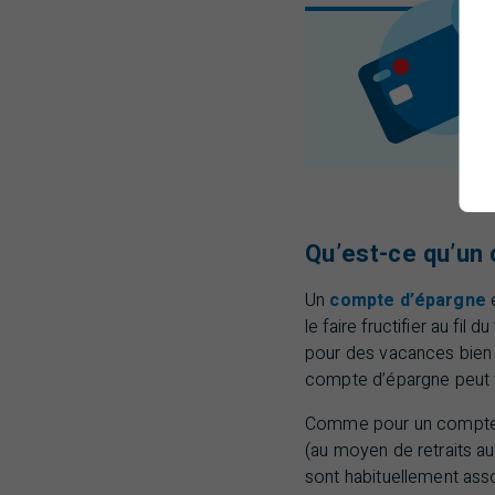
Qu’est-ce qu’un
Un
compte d’épargne
e
le faire fructifier au f
pour des vacances bien 
compte d’épargne peut v
Comme pour un compte d
(au moyen de retraits a
sont habituellement asso