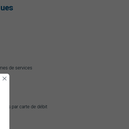
ques
mmes de services
chats par carte de débit