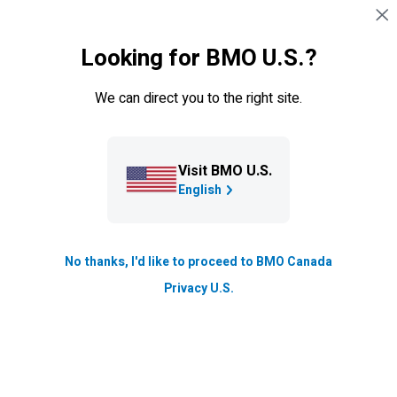
Sauter la navigation
CONNEXION
Looking for BMO U.S.?
Navigation sautée
Centre d’information
We can direct you to the right site.
Conseils aux voyageurs : pour
protéger vos renseignements
personnels et professionnels
Visit BMO U.S.
English
Vous devez voyager pour affaires? Gardez ces conseils
à l’esprit pour assurer la sécurité des renseignements
confidentiels pendant le transport.
No thanks, I'd like to proceed to BMO Canada
Privacy U.S.
Mis à jour le
Lecture de 2 min.