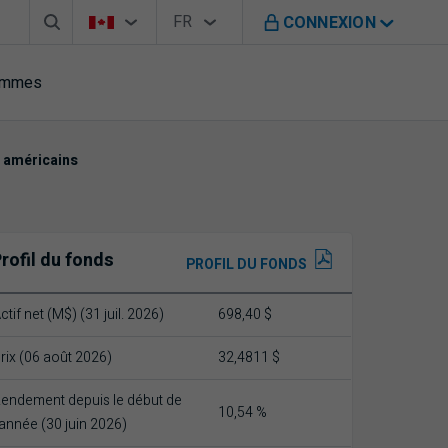
Barre de recherche
Sélecteur de pays
Sélecteur de langue
Vous êtes sur le site de B M O au Canada
FR
CONNEXION
Français
rammes
 américains
rofil du fonds
PROFIL DU FONDS
ctif net (M$) (31 juil. 2026)
698,40 $
rix (06 août 2026)
32,4811 $
endement depuis le début de
10,54 %
'année (30 juin 2026)