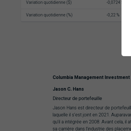
Variation quotidienne ($)
-0,0724 $
Variation quotidienne (%)
-0,22 %
Columbia Management Investment 
Jason C. Hans
Directeur de portefeuille
Jason Hans est directeur de portefeui
laquelle il s’est joint en 2021. Auparav
qu’il a intégrée en 2008. Avant cela, i
sa carrière dans l’industrie des placem