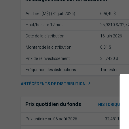
Actif net (M$) (31 juil. 2026)
698,40 $
Haut/bas sur 12 mois
25,9310 $/32,7
Date de la distribution
16 juin 2026
Montant de la distribution
0,01 $
Prix de réinvestissement
31,7430 $
Fréquence des distributions
Trimestriel
ANTÉCÉDENTS DE DISTRIBUTION
Prix quotidien du fonds
HISTORIQUE DE
Prix unitaire au 06 août 2026
32,4811 $