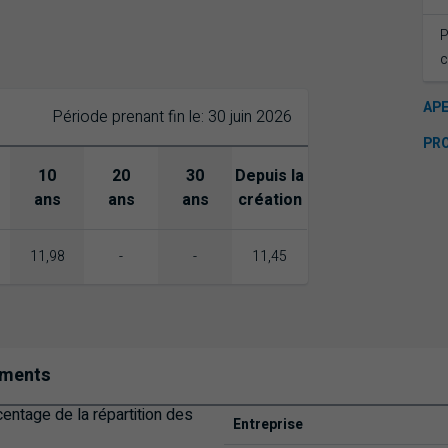
P
c
AP
Période prenant fin le: 30 juin 2026
PR
10
20
30
Depuis la
ans
ans
ans
création
11,98
-
-
11,45
cements
Entreprise