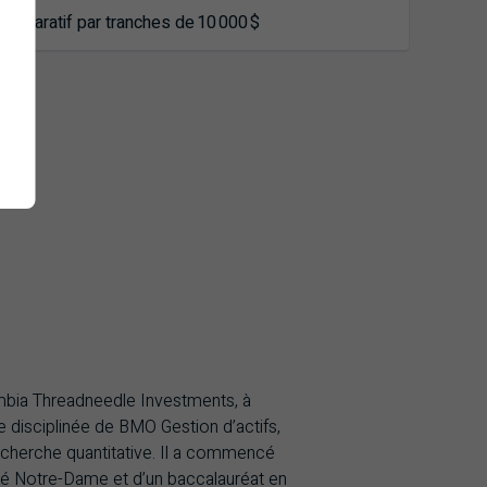
umbia Threadneedle Investments, à
gie disciplinée de BMO Gestion d’actifs,
 recherche quantitative. Il a commencé
rsité Notre-Dame et d’un baccalauréat en