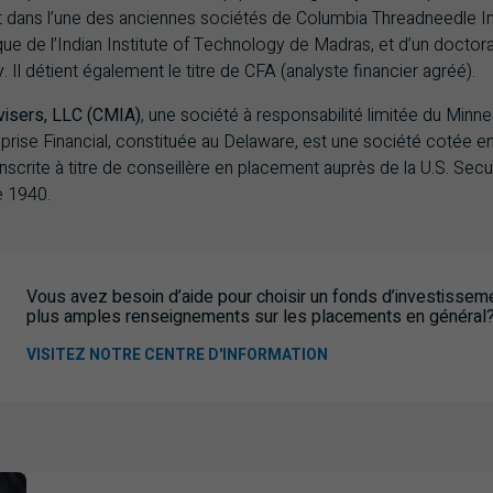
ans l’une des anciennes sociétés de Columbia Threadneedle Inves
ue de l’Indian Institute of Technology de Madras, et d’un doctor
Il détient également le titre de CFA (analyste financier agréé).
isers, LLC (CMIA)
, une société à responsabilité limitée du Minnes
iprise Financial, constituée au Delaware, est une société cotée e
scrite à titre de conseillère en placement auprès de la U.S. Se
e 1940.
Vous avez besoin d’aide pour choisir un fonds d’investisse
plus amples renseignements sur les placements en général
VISITEZ NOTRE CENTRE D'INFORMATION