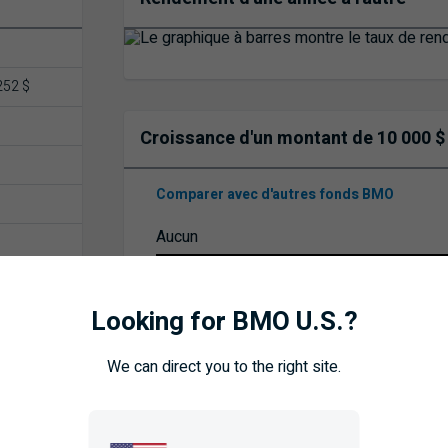
252 $
Croissance d'un montant de 10 000 $
Comparer avec d'autres fonds BMO
Durée du placement
Looking for BMO U.S.?
S PRIX
We can direct you to the right site.
GRAPHIQUE