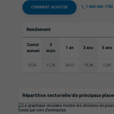
1-800-665-7700
COMMENT ACHETER
Rendement
Cumul
3
1 an
3 ans
5 ans
annuel
mois
10,54
11,76
24,52
19,28
12,81
Répartition sectorielle/dix principaux pla