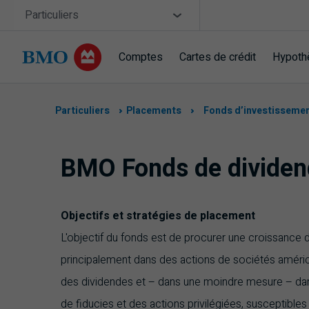
Sauter la navigation
Site Selector
Particuliers
Comptes
Cartes de crédit
Hypoth
Navigation
sautée
Particuliers
Placements
Fonds d’investisseme
BMO Fonds de dividen
Objectifs et stratégies de placement
L'objectif du fonds est de procurer une croissance d
principalement dans des actions de sociétés américa
des dividendes et – dans une moindre mesure – dans
de fiducies et des actions privilégiées, susceptibles