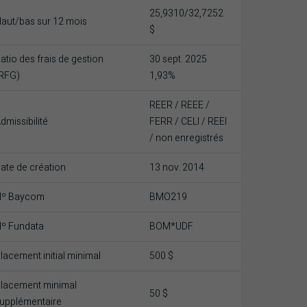
25,9310/32,7252
aut/bas sur 12 mois
$
atio des frais de gestion
30 sept. 2025
RFG)
1,93%
REER / REEE /
dmissibilité
FERR / CELI / REEI
/ non enregistrés
ate de création
13 nov. 2014
Nº Baycom
BMO219
º Fundata
BOM*UDF
lacement initial minimal
500 $
lacement minimal
50 $
upplémentaire