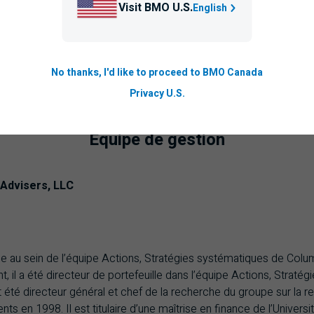
Visit BMO U.S.
English
No thanks, I'd like to proceed to BMO Canada
Privacy U.S.
Équipe de gestion
Advisers, LLC
lle au sein de l’équipe Actions, Stratégies systématiques de Col
ant, il a été directeur de portefeuille dans l’équipe Actions, Straté
l at été directeur général et chef de la recherche du groupe sur la
ents en 1998. Il est titulaire d’une maîtrise en finance de l’Unive