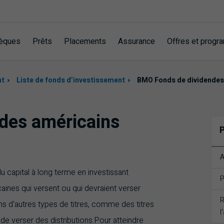
èques
Prêts
Placements
Assurance
Offres et prog
nt
Liste de fonds d’investissement
BMO Fonds de dividendes
des américains
P
A
u capital à long terme en investissant
P
ines qui versent ou qui devraient verser
R
 d'autres types de titres, comme des titres
l
 de verser des distributions.
Pour atteindre