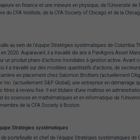
jeure en finance et une mineure en physique, de l’Université de Mia
e du CFA Institute, de la CFA Society of Chicago et de la Chicago
uille au sein de l’équipe Stratégies systématiques de Columbia Th
 2020. Auparavant, il a travaillé dix ans à PanAgora Asset Manag
our un produit phare d’actions mondiales à gestion active. Avant ce
où il a travaillé sur des modèles quantitatifs d’actions, de secteu
rrière en placement chez Salomon Brothers (actuellement Citigro
nc. (actuellement S&P Global), une entreprise en démarrage qui
itres à revenu fixe. Il est titulaire d’une maîtrise en administrat
 ès sciences en mathématiques et en informatique de l’Université 
st membre de la CFA Society à Boston.
’équipe Stratégies systématiques
de portefeuille et chef de l’équipe Stratégies systématiques de