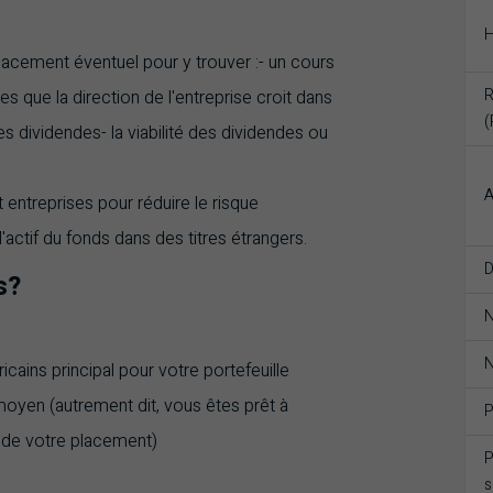
H
acement éventuel pour y trouver :- un cours
R
s que la direction de l'entreprise croit dans
(
des dividendes- la viabilité des dividendes ou
A
t entreprises pour réduire le risque
'actif du fonds dans des titres étrangers.
D
s?
N
ains principal pour votre portefeuille
oyen (autrement dit, vous êtes prêt à
P
e de votre placement)
P
s