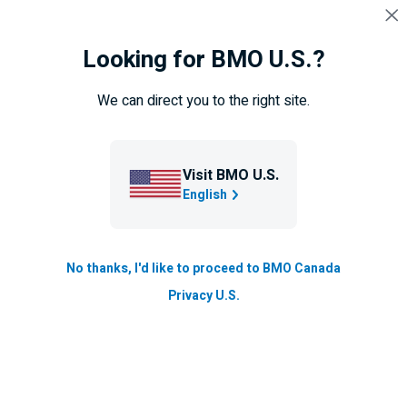
Sauter la navigation
CONNEXION
Looking for BMO U.S.?
Navigation
sautée
Centre d’information sur les placements
We can direct you to the right site.
Le coin Formation de
BMO Gestion mondiale d’actifs
Visit BMO U.S.
English
Les dernières perspectives économiques et des
marchés.
No thanks, I'd like to proceed to BMO Canada
Mise à jour le 5 octobre 2020
Privacy U.S.