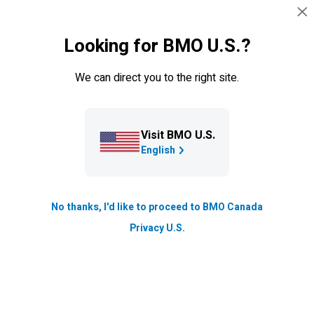
Sauter la navigation
CONNEXION
Looking for BMO U.S.?
Mon progrès financier - Foire
Navigation sautée
We can direct you to the right site.
aux questions (FAQ)
Trouvez des réponses à certaines questions courantes
liées à Mon progrès financier.
Visit BMO U.S.
English
Nos réponses aux questions courantes
No thanks, I'd like to proceed to BMO Canada
Privacy U.S.
Questions générales et accès
Création d’un