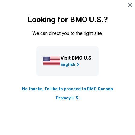
Sauter la navigation
CONNEXION
Looking for BMO U.S.?
Navigation sautée
Crédit aux étudiants
We can direct you to the right site.
Visit BMO U.S.
English
No thanks, I'd like to proceed to BMO Canada
Marge-crédit aux étudiants
Privacy U.S.
futurs membres d’une
profession libérale