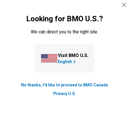
Sauter la navigation
CONNEXION
Looking for BMO U.S.?
Navigation sautée
REER
We can direct you to the right site.
Visit BMO U.S.
English
No thanks, I'd like to proceed to BMO Canada
Limites de cotisation au
Privacy U.S.
REER et règles de retrait
Un
régime enregistré d’épargne-retraite (
REER
)
est