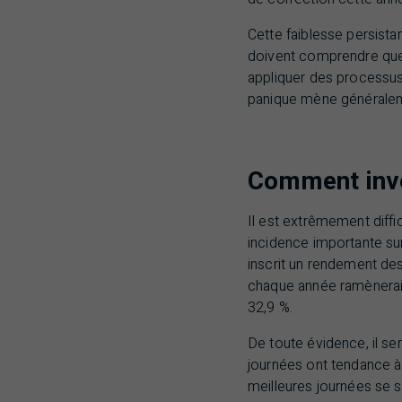
Cette faiblesse persista
doivent comprendre que 
appliquer des processus 
panique mène généraleme
Comment inve
Il est extrêmement diffi
incidence importante sur
inscrit un rendement de
chaque année ramènerait 
32,9 %.
De toute évidence, il ser
journées ont tendance à
meilleures journées se s