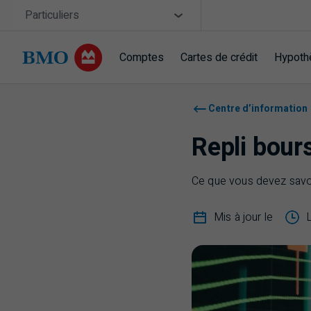
Sauter la navigation
Site Selector
Particuliers
Comptes
Cartes de crédit
Hypoth
Navigation sautée
Centre d’information
Repli bour
Ce que vous devez savoi
Mis à jour le