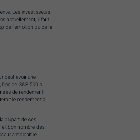
ente. Les investisseurs
 actuellement, il faut
up de l’émotion ou de la
ur peut avoir une
 l’indice
S&P
500 a
ournées de rendement
terait le rendement à
 la plupart de ces
r, et bon nombre des
eur anticipait le