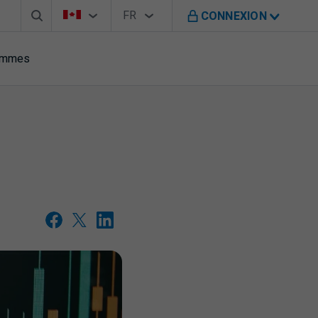
Barre de recherche
Sélecteur de pays
Sélecteur de langue
Vous êtes sur le site de B M O au Canada
FR
CONNEXION
Français
rammes