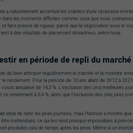
nte a naturellement accentué les craintes d’une récession immin
dans les moments difficiles comme ceux que nous connaissons
et faire preuve de rigueur, parce que la négociation sous le co
nt à des résultats de placement désastreux, selon nous.
stir en période de repli du marché
cile de bien anticiper régulièrement le marché et la moindre erre
 le rendement. Pour la période de 10 ans allant de 2012 à 2021,
s cours annualisé de 14,3 %. L’exclusion des cinq meilleures j
ce rendement à 0,4 %, alors que l’exclusion des cinq pires por
ait idéal de rater les pires journées, mais l’histoire a montré que
 être inattendues, ce qui les rend presque impossibles à prévoi
ont produites peu de temps après les pires. Même si un investiss