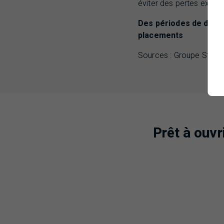
éviter des pertes extrê
Des périodes de déten
placements
Sources : Groupe Strat
Prêt à ouv