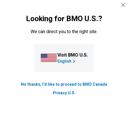
Sauter la navigation
CONNEXION
Looking for BMO U.S.?
Navigation sautée
Centre d’information
We can direct you to the right site.
L’arnaque amoureuse :
Comment protéger votre
épargne des beaux parleurs
Visit BMO U.S.
English
L’arnaque amoureuse est en hausse et peut être difficile
à détecter avant qu’il ne soit trop tard. Voici comment
elle a évolué et comment vous protéger.
No thanks, I'd like to proceed to BMO Canada
Privacy U.S.
Mis à jour le
Lecture de 5 min.