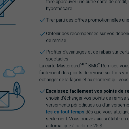
faire approuver une autre carte de crédit, 
hypothécaire
Tirer parti des offres promotionnelles une 
Obtenir des récompenses sur vos dépen
de remise
Profiter d’avantages et de rabais sur cert
spectacles
MD
*
*
La carte Mastercard
BMO
Remises vous
marque de dépôt
étoile
étoile
facilement des points de remise sur tous vos
échanger de la façon et au moment qui vous 
Encaissez facilement vos points de r
choisir d’échanger vos points de remise
versements périodiques ou d’un versement
les en tout temps
dès que vous atteigne
seulement. Vous pouvez aussi établir un 
automatique à partir de 25 $.