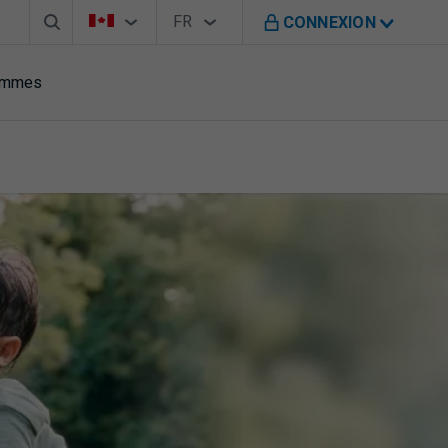
Barre de recherche
Sélecteur de pays
Sélecteur de langue
Vous êtes sur le site de B M O au Canada
FR
CONNEXION
Français
rammes