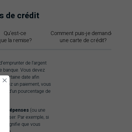
s de crédit
Qu’est-ce
Comment puis-je demander
que la remise?
une carte de crédit?
d’emprunter de l’argent
ne banque. Vous devez
 certaine date afin
omettez un paiement, vous
plus d’un pourcentage de
e de dépenses
(ou une
dépasser. Par exemple, si
ela signifie que vous
carte.