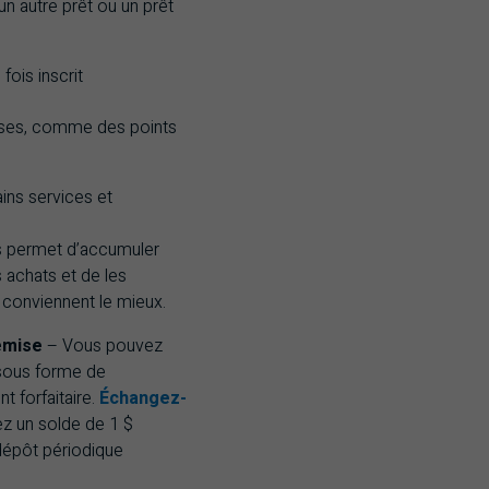
un autre prêt ou un prêt
fois inscrit
ses, comme des points
ains services et
 permet d’accumuler
 achats et de les
conviennent le mieux.
emis
e
– Vous pouvez
 sous forme de
 forfaitaire.
Échangez-
z un solde de 1 $
dépôt périodique