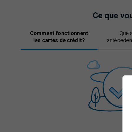
Ce que vou
Comment fonctionnent
Que s
les cartes de crédit?
antécédent