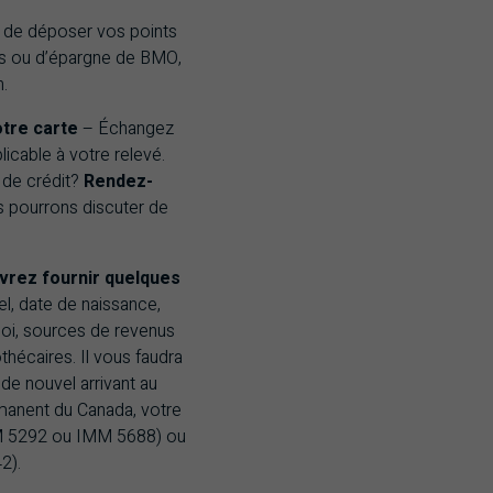
 de déposer vos points
s ou d’épargne de
BMO
,
n.
tre carte
– Échangez
icable à votre relevé.
 de crédit?
Rendez-
 pourrons discuter de
vrez fournir quelques
el, date de naissance,
ploi, sources de revenus
hécaires. Il vous faudra
de nouvel arrivant au
manent du Canada, votre
M 5292 ou IMM 5688) ou
2).