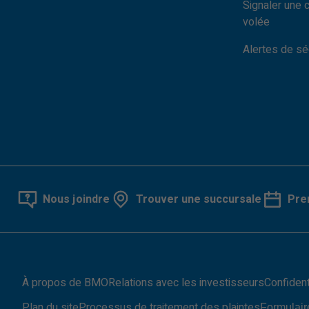
Signaler une 
volée
Alertes de sé
Nous joindre
Trouver une succursale
Pre
À propos de BMO
Relations avec les investisseurs
Confident
Plan du site
Processus de traitement des plaintes
Formulair