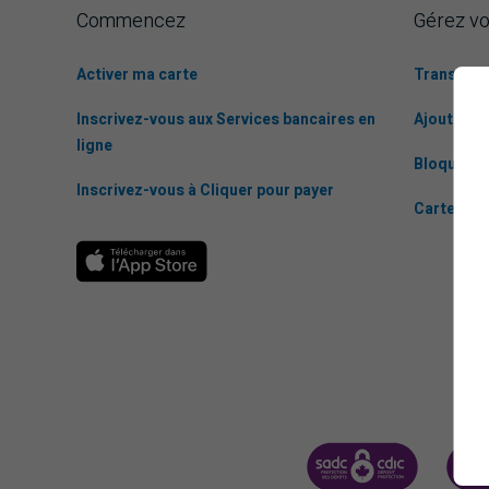
Commencez
Gérez vo
Activer ma carte
Transfert
Inscrivez-vous aux Services bancaires en
Ajoutez un
ligne
Bloquez e
Inscrivez-vous à Cliquer pour payer
Carte per
SOCIÉTÉ D'ASSURANCE-
CDIC 