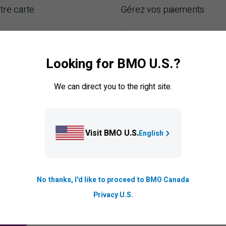
tre carte
Gérez vos paiements
s de solde
Établissez le prélèvement aut
 autre titulaire de carte
Protection du solde des comp
Looking for BMO U.S.?
carte de crédit
t débloquez votre carte
We can direct you to the right site.
PaiementFuté BMO
due ou volée
Visit BMO U.S.
English
No thanks, I'd like to proceed to BMO Canada
Privacy U.S.
Nous sommes membres de la
Société d’assura
DÉPÔTS DU CANADA
PROTECTING YOUR DEPOSITS PDF