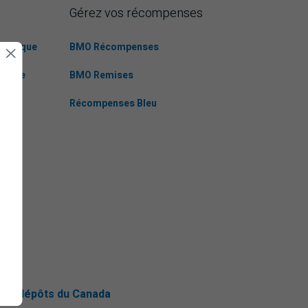
Gérez vos récompenses
omatique
BMO Récompenses
tes de
BMO Remises
Récompenses Bleu
nce-dépôts du Canada