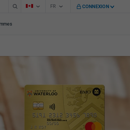
Barre de recherche
Sélecteur de pays
Sélecteur de langue
Vous êtes sur le site de B M O au Canada
FR
CONNEXION
Français
rammes