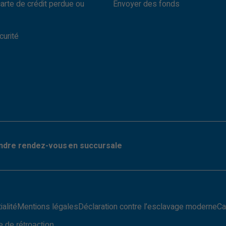
carte de crédit perdue ou
Envoyer des fonds
curité
ndre rendez-vous en succursale
ialité
Mentions légales
Déclaration contre l’esclavage moderne
Ca
e de rétroaction