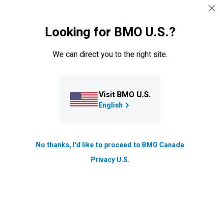
Sauter la navigation
CONNEXION
Looking for BMO U.S.?
Navigation sautée
Cartes de crédits
M’aider à choisir
Comparer 
We can direct you to the right site.
Causes et santé
Visit BMO U.S.
English
No thanks, I'd like to proceed to BMO Canada
Privacy U.S.
Carte Mastercard
BMO
Appuyons nos troupes