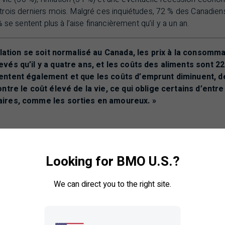
rois derniers mois. Malgré ces inquiétudes, 72 % des Canadien
 se sentent plus à l’aise financièrement qu’il y a un an.
nflation se soit normalisé au Canada, les prix à la consomm
vés qu’il y a quatre ans, et les coûts des aliments sont 22
entent également et que les coûts d’emprunt diminuent,
ntre le coût élevé de la vie, ce qui oblige certains d’entre
aires, comme les sorties en amoureux. »
BMO
Looking for BMO U.S.?
l’argent est profondément personnelle, et dans le cas des 
considérez comme un coût ou comme un investissement. Q
We can direct you to the right site.
jectif immédiat ou à long terme, les Canadiens devraient s
 financier qui donne la priorité à l’amélioration de leurs p
nir en investissant régulièrement dans un fonds d’épargne 