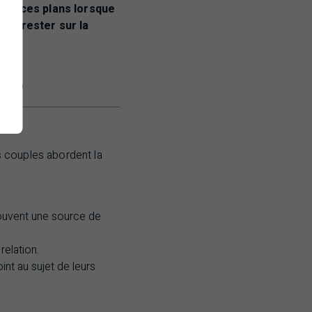
ster ces plans lorsque
t à rester sur la
BMO
 couples abordent la
souvent une source de
relation.
int au sujet de leurs