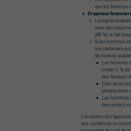
que les femmes cél
Drapeaux financiers
Lorsqu’ils évaluent
sens des responsab
(88 %), le fait d’a
Si les hommes et 
leur partenaire p
de bonnes qualité
Les femmes cé
crédit (7 % de
des facteurs d
Près de la moi
perspectives 
Les hommes cé
des rendez-vo
L’évolution de l’approc
des conditions économiq
concernant le coût de la