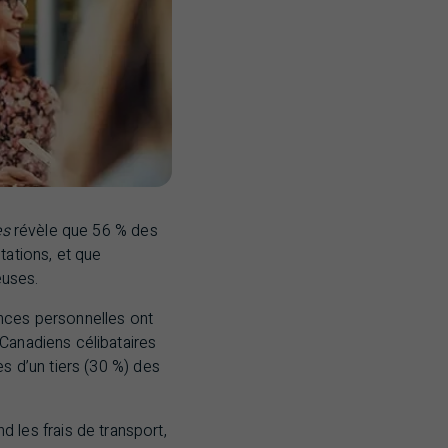
es
révèle que 56 % des
tations, et que
euses.
ances personnelles ont
Canadiens célibataires
s d’un tiers (30 %) des
les frais de transport,