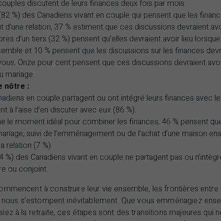
ouples discutent de leurs finances deux fois par mois.
 (82 %) des Canadiens vivant en couple qui pensent que les financ
d’une relation, 37 % estiment que ces discussions devraient avoir
 près d’un tiers (32 %) pensent qu’elles devraient avoir lieu lorsque
ble et 10 % pensent que les discussions sur les finances devrai
ous. Onze pour cent pensent que ces discussions devraient avo
du mariage.
e nôtre :
nadiens en couple partagent ou ont intégré leurs finances avec le
nt à l’aise d’en discuter avec eux (86 %).
ne le moment idéal pour combiner les finances, 46 % pensent q
 mariage, suivi de l’emménagement ou de l’achat d’une maison en
la relation (7 %).
24 %) des Canadiens vivant en couple ne partagent pas ou n’intègr
re ou conjoint.
mmencent à construire leur vie ensemble, les frontières entre ce
t à nous s’estompent inévitablement. Que vous emménagiez ens
ez à la retraite, ces étapes sont des transitions majeures qui 