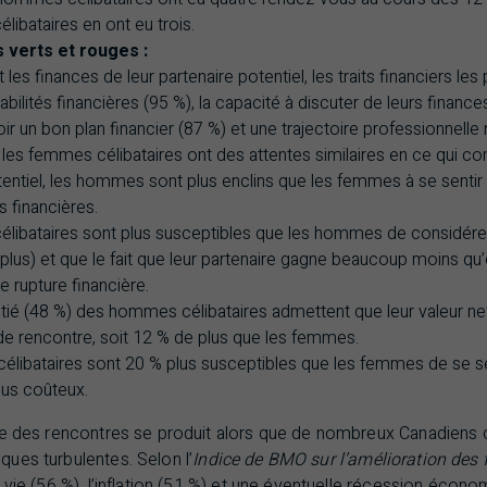
ibataires en ont eu trois.
 verts et rouges :
 les finances de leur partenaire potentiel, les traits financiers les 
ilités financières (95 %), la capacité à discuter de leurs finance
voir un bon plan financier (87 %) et une trajectoire professionnelle
les femmes célibataires ont des attentes similaires en ce qui co
otentiel, les hommes sont plus enclins que les femmes à se sentir
s financières.
libataires sont plus susceptibles que les hommes de considérer
 plus) et que le fait que leur partenaire gagne beaucoup moins qu’
e rupture financière.
tié (48 %) des hommes célibataires admettent que leur valeur nett
de rencontre, soit 12 % de plus que les femmes.
libataires sont 20 % plus susceptibles que les femmes de se sen
us coûteux.
he des rencontres se produit alors que de nombreux Canadiens co
ues turbulentes. Selon l’
Indice de
BMO
sur l’amélioration des 
 vie (56 %), l’inflation (51 %) et une éventuelle récession écon