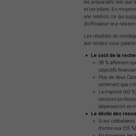
les préparatifs tels que 
et les billets. En moye
une relation, ce qui su
d’officialiser leur relation
Les résultats du sondag
aux rendez-vous galants 
Le coût de la reche
38 % affirment qu
objectifs financier
Plus de deux Cana
sentiment que c’é
La majorité (60 %
services professi
dépenseront en m
Le déclin des renco
Si les célibatair
d’entre eux (55 %
En moyenne, les h