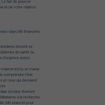
 Le fait de pouvoir
ie et de votre relation
eurs objectifs financiers
s Canadiens doivent se
problèmes de santé ou
ds d’urgence assez
 maison et/ou se marier
 de comprendre l’état
és et ceux qui devraient
ces.
médias sociaux donnent
élibataires à la recherche
le (
IA
) avancés pour