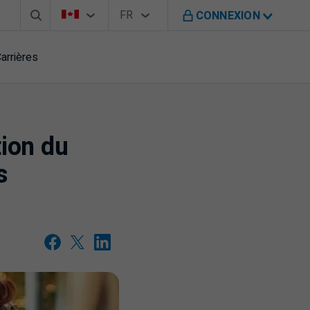
Barre de recherche
Sélecteur de pays
Sélecteur de langue
Vous êtes sur le site de B M O au Canada
FR
CONNEXION
Français
arrières
ion du
s