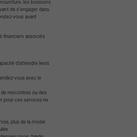
 nourriture, les boissons
avant de s’engager dans
rendez-vous avant
s financiers associés
pacité d’atteindre leurs
 rendez-vous avec le
s de rencontres ou des
er pour ces services ne
ois, plus de la moitié
ulée.
erniers mois, tandis