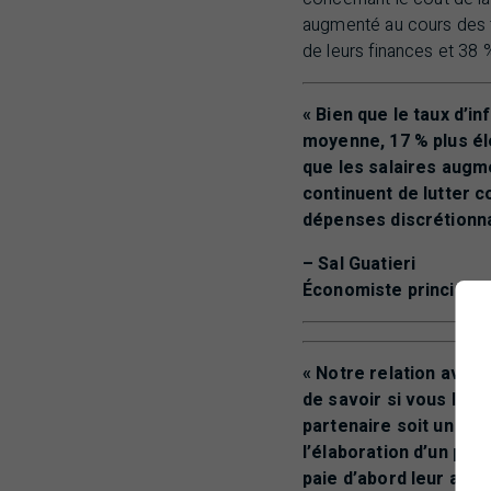
augmenté au cours des t
de leurs finances et 38 %
« Bien que le taux d’i
moyenne, 17 % plus éle
que les salaires augm
continuent de lutter co
dépenses discrétionn
– Sal Guatieri
Économiste principal,
« Notre relation avec 
de savoir si vous le 
partenaire soit un ob
l’élaboration d’un plan
paie d’abord leur ave