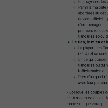
En moyenne, les c
Parmi la majorité
abordées au début 
devient officielle,
d’emménager ensem
premiers rendez-v
fiançailles et/ou 
Le tien, le mien et l
La plupart des Ca
(76 %) et se sente
En ce qui concer
fiançailles ou du
l’officialisation de 
Près d’un quart (
avec leur partenai
« Lorsque les couples co
est à moi et ce qui es
mariez ou que vous pensi