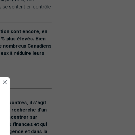
s se sentent en contrôle
ation sont encore, en
 % plus élevés. Bien
 de nombreux Canadiens
 eux à réduire leurs
rencontres, il s’agit
ue la recherche d’un
e concentrer sur
ropres finances et qui
d’urgence et dans la