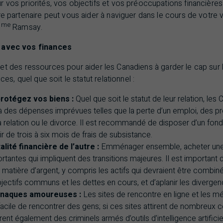
 vos priorités, vos objectifs et vos préoccupations financières.
re partenaire peut vous aider à naviguer dans le cours de votre v
me
M
Ramsay.
n avec vos finances
et des ressources pour aider les Canadiens à garder le cap sur l
ces, quel que soit le statut relationnel :
rotégez vos biens :
Quel que soit le statut de leur relation, le
e à des dépenses imprévues telles que la perte d’un emploi, des 
a relation ou le divorce. Il est recommandé de disposer d’un fon
r de trois à six mois de frais de subsistance.
ité financière de l’autre :
Emménager ensemble, acheter une
tantes qui impliquent des transitions majeures. Il est important
 matière d’argent, y compris les actifs qui devraient être combin
bjectifs communs et les dettes en cours, et d’aplanir les divergen
rnaques amoureuses :
Les sites de rencontre en ligne et les 
 facile de rencontrer des gens; si ces sites attirent de nombreux c
tirent également des criminels armés d’outils d’intelligence artificiel