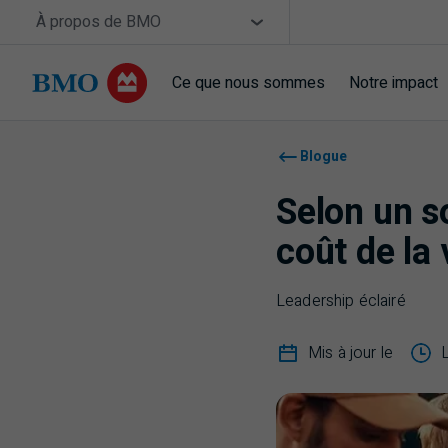
Sauter la navigation
Site Selector
À propos de BMO
Ce que nous sommes
Notre impact
Navigation sautée
Blogue
Selon un s
coût de la 
Leadership éclairé
Mis à jour le