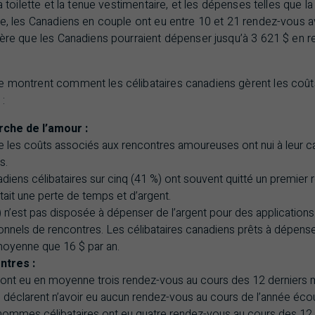
la toilette et la tenue vestimentaire, et les dépenses telles que la
nne, les Canadiens en couple ont eu entre 10 et 21 rendez-vous 
ggère que les Canadiens pourraient dépenser jusqu’à 3 621 $ en 
.
e montrent comment les célibataires canadiens gèrent les coût
:
rche de l’amour :
e les coûts associés aux rencontres amoureuses ont nui à leur ca
s.
diens célibataires sur cinq (41 %) ont souvent quitté un premier
tait une perte de temps et d’argent.
) n’est pas disposée à dépenser de l’argent pour des application
onnels de rencontres. Les célibataires canadiens prêts à dépens
oyenne que 16 $ par an.
ntres :
es ont eu en moyenne trois rendez-vous au cours des 12 derniers m
) déclarent n’avoir eu aucun rendez-vous au cours de l’année éco
ommes célibataires ont eu quatre rendez-vous au cours des 12 d