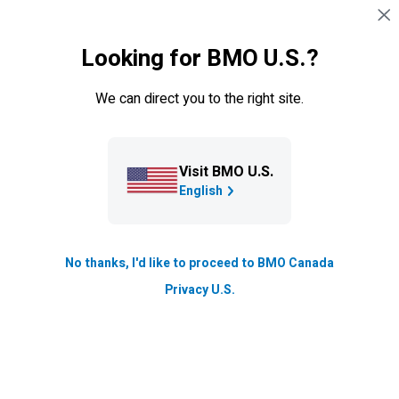
Sauter la navigation
CONNEXION
Looking for BMO U.S.?
Navigation sautée
Travailler à BMO
Nos équipes
Avantages soci
We can direct you to the right site.
Notre impact
Visit BMO U.S.
Collègues
English
Nous sommes déterminés à éliminer les obstacles à
l’inclusion et à la croissance pour tous au moyen
No thanks, I'd like to proceed to BMO Canada
d’investissements, de produits et de services financiers
Privacy U.S.
et de partenariats pour les clients, les employés et les
collectivités.
Notre effectif reflète les collectivités que nous servons,
et nous créons une culture où chaque employé a un