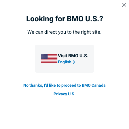
Sauter la navigation
CONNEXION
Navigation
Looking for BMO U.S.?
Navigation
sautée
Relations avec les investisseurs
sautée
We can direct you to the right site.
Visit BMO U.S.
English
M&I Shareholder Information
No thanks, I'd like to proceed to BMO Canada
Privacy U.S.
Information destinée aux actionnaires