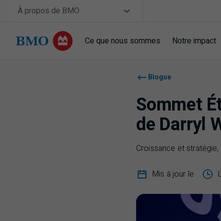
Sauter la navigation
Site Selector
À propos de BMO
Ce que nous sommes
Notre impact
Navigation sautée
Blogue
Sommet Ét
de Darryl 
Croissance et stratégie,
Mis à jour le