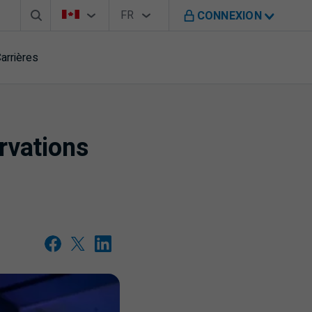
Barre de recherche
Sélecteur de pays
Sélecteur de langue
Vous êtes sur le site de B M O au Canada
FR
CONNEXION
Français
arrières
rvations