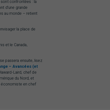
sont confrontées : la
ont d’une grande
tes au monde – retient
 envisager la place de
nis et le Canada,
se passera ensuite, lisez
ange – Avancées (et
Haward-Laird, chef de
Amérique du Nord, et
r, économiste en chef