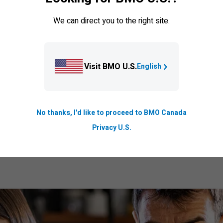
We can direct you to the right site.
Visit BMO U.S.
English
No thanks, I'd like to proceed to BMO Canada
Privacy U.S.
mposer avec l’incertitude du marché? Voici ce qu’un 