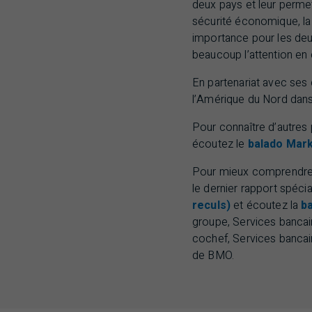
deux pays et leur permet
sécurité économique, la 
importance pour les deu
beaucoup l’attention e
En partenariat avec ses c
l’Amérique du Nord dans
Pour connaître d’autres 
écoutez le
balado Mark
Pour mieux comprendre où
le dernier rapport spéc
reculs)
et écoutez la
b
groupe, Services bancai
cochef, Services bancai
de
BMO
.