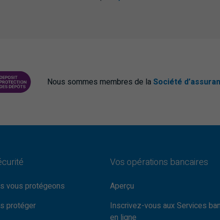
Nous sommes membres de la
Société d’assura
DÉPÔTS DU CANADA
PROTECTING YOUR DEPOSITS PDF
écurité
Vos opérations bancaires
s vous protégeons
Aperçu
s protéger
Inscrivez-vous aux Services ba
en ligne