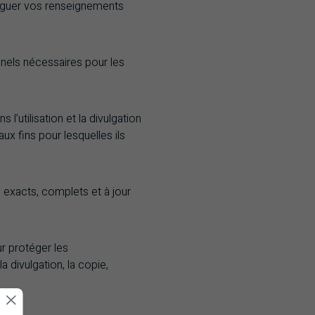
ulguer vos renseignements
nels nécessaires pour les
s l’utilisation et la divulgation
x fins pour lesquelles ils
exacts, complets et à jour
r protéger les
a divulgation, la copie,