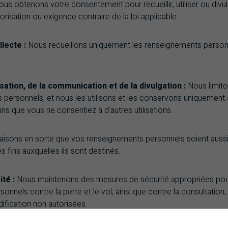
ous obtenons votre consentement pour recueillir, utiliser ou div
orisation ou exigence contraire de la loi applicable.
llecte :
Nous recueillons uniquement les renseignements person
lisation, de la communication et de la divulgation :
Nous limiton
personnels, et nous les utilisons et les conservons uniquement au
oins que vous ne consentiez à d’autres utilisations.
aisons en sorte que vos renseignements personnels soient aussi 
s fins auxquelles ils sont destinés.
ité :
Nous maintenons des mesures de sécurité appropriées pou
nnels contre la perte et le vol, ainsi que contre la consultation, l
odification non autorisées.