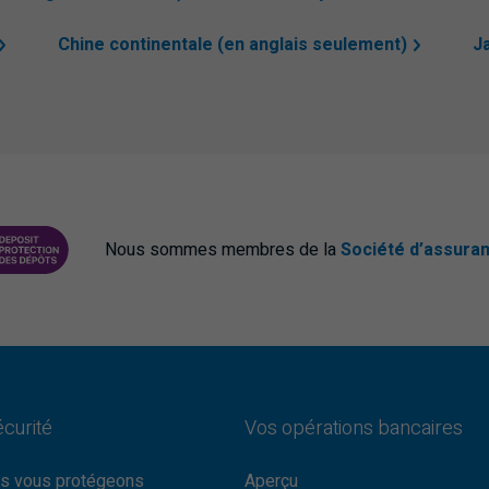
Chine continentale (en anglais seulement)
J
Nous sommes membres de la
Société d’assura
DÉPÔTS DU CANADA
PROTECTING YOUR DEPOSITS PDF
écurité
Vos opérations bancaires
s vous protégeons
Aperçu