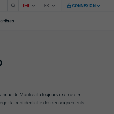
Barre de recherche
Sélecteur de pays
Sélecteur de langue
Vous êtes sur le site de B M O au Canada
FR
CONNEXION
Français
arrières
O
 Banque de Montréal a toujours exercé ses
éger la confidentialité des renseignements