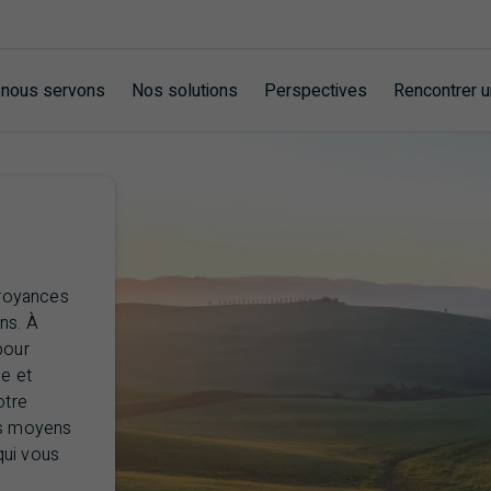
 nous servons
Nos solutions
Perspectives
Rencontrer u
croyances
ns. À
pour
ue et
otre
es moyens
qui vous