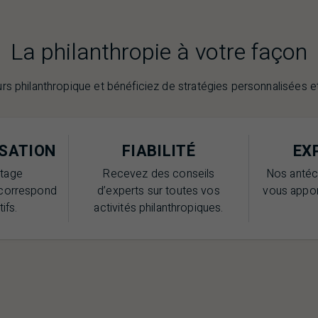
La philanthropie à votre façon
s philanthropique et bénéficiez de stratégies personnalisées et
SATION
FIABILITÉ
EX
itage
Recevez des conseils
Nos antéc
 correspond
d’experts sur toutes vos
vous apport
ifs.
activités philanthropiques.