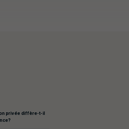
n privée diffère-t-il
ance?