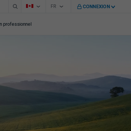
Barre de recherche
Sélecteur de pays
Sélecteur de langue
Vous êtes sur le site de B M O au Canada
FR
CONNEXION
Français
n professionnel