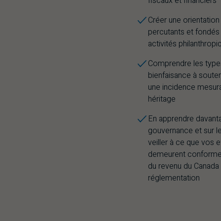
fiscaux et financiers
Créer une orientatio
percutants et fondés 
activités philanthrop
Comprendre les types
bienfaisance à souten
une incidence mesura
héritage
En apprendre davanta
gouvernance et sur le
veiller à ce que vos 
demeurent conformes
du revenu du Canada 
réglementation