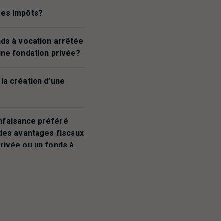
des impôts?
nds à vocation arrêtée
une fondation privée?
la création d’une
nfaisance préféré
 des avantages fiscaux
privée ou un fonds à