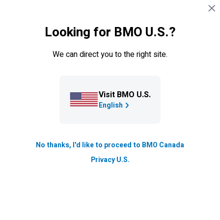
Sauter la navigation
OUVRIR UNE SESSION
Looking for BMO U.S.?
Navigation sautée
Conseillers en assurance
We can direct you to the right site.
Assurance vie – Foire aux
questions (FAQ)
Visit BMO U.S.
Trouvez des réponses à certaines questions courantes
English
des courtiers sur l’assurance vie à BMO Assurance.
No thanks, I'd like to proceed to BMO Canada
Nos réponses aux questions courantes
Privacy U.S.
Soutien aux ventes
Nouvelles affaires
Afficher les questions courant
Affich