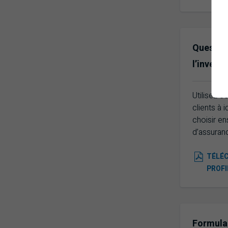
Question
l’invest
Utilisez c
clients à i
choisir e
d’assuranc
TÉLÉC
PROFI
Formulai