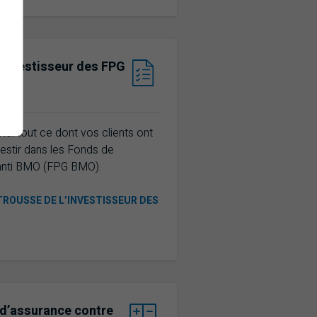
’investisseur des
FPG
Fonds de placement garanti
ici tout ce dont vos clients ont
estir dans les Fonds de
nti
BMO
(FPG
BMO
).
TROUSSE DE L’INVESTISSEUR DES
 d’assurance contre