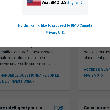
Visit BMO U.S.
English
naire sur le profil de
Trousse de l
No thanks, I'd like to proceed to BMO Canada
isseur – Vie universelle
BMO
Privacy U.S.
e questionnaire simple pour aider vos
Vous trouverez 
dentifier leur profil d’investisseur et
besoin pour inv
nsuite les options de placement
placement gara
e vie universelle qui leur conviennent.
ACCÉDEZ À LA 
HARGER LE QUESTIONNAIRE SUR LE
FPG
BMO
L DE L’INVESTISSEUR
re intelligent pour la
Calculatrice