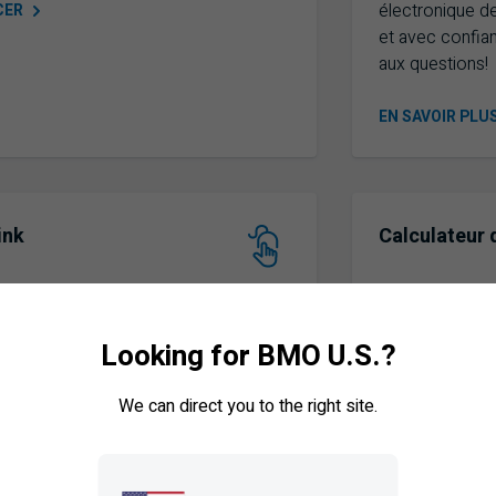
électronique d
CER
et avec confian
aux questions!
EN SAVOIR
PLU
ink
Calculateur 
suivi des actifs sous administration,
Déterminez le 
de service et des dossiers des clients
vos clients ont
Looking for BMO U.S.?
sécuritaire. Ouvrez une session ou
financier de leur
vous dès aujourd’hui pour améliorer
We can direct you to the right site.
cacité opérationnelle.
COMMENCER
CER