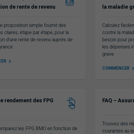
ion de rente de revenu
la maladie g
de proposition simple fournit des
Calculez facil
ns claires, étape par étape, pour la
contre la malad
ion d’une rente de revenu auprès de
besoin pour pro
rance.
les dépenses i
grave.
CER
COMMENCER
 de rendement des
FPG
FAQ
– Assura
fonds de placement garanti
Foire au
Trouvez des ré
comparez les
FPG
BMO
en fonction de
courantes au su
fonds de placement garanti