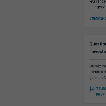
leur rende
catégorie.
COMMEN
Question
l’invest
Utilisez c
clients à
garanti BM
TÉLÉC
PROFI