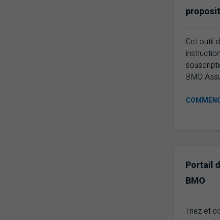
proposit
Cet outil 
instructio
souscript
BMO Assu
COMMEN
Portail
BMO
Triez et 