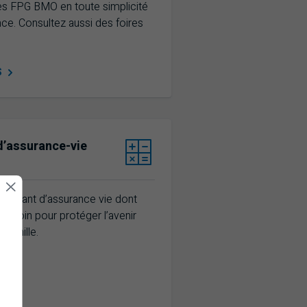
es FPG BMO en toute simplicité
ce. Consultez aussi des foires
S
d’assurance-vie
montant d’assurance vie dont
 besoin pour protéger l’avenir
 famille.