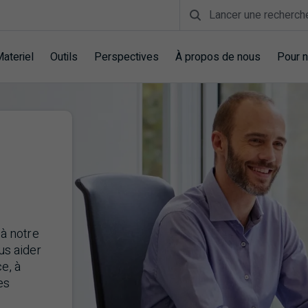
Barre de recherche
Materiel
Outils
Perspectives
À propos de nous
Pour n
 à notre
us aider
e, à
es