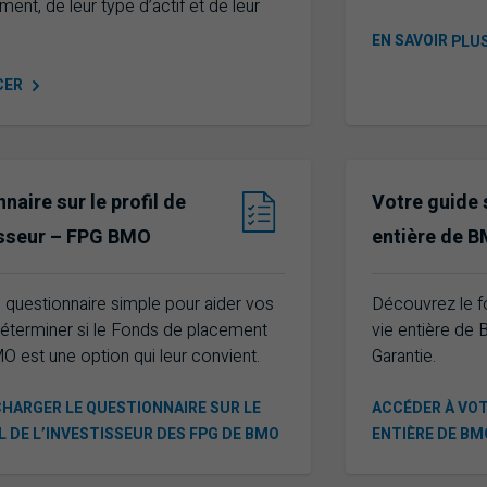
ment, de leur type d’actif et de leur
EN SAVOIR
PLU
CER
naire sur le profil de
Votre guide 
isseur –
FPG
BMO
entière de 
fonds de placement garanti
e questionnaire simple pour aider vos
Découvrez le f
 déterminer si le Fonds de placement
vie entière de
O est une option qui leur convient.
Garantie.
HARGER LE QUESTIONNAIRE SUR LE
ACCÉDER À VOT
L DE L’INVESTISSEUR DES FPG DE BMO
ENTIÈRE DE B