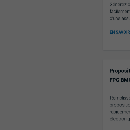
Générez d
facilement
d’une assu
EN SAVOI
Proposit
FPG
BM
Remplisse
propositi
rapidemen
électroniq