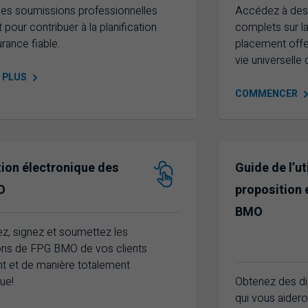
es soumissions professionnelles
Accédez à des
 pour contribuer à la planification
complets sur l
rance fiable.
placement offe
vie universelle 
R
PLUS
COMMENCER
ion électronique des
Guide de l’ut
O
proposition 
BMO
z, signez et soumettez les
ons de FPG BMO de vos clients
t et de manière totalement
ue!
Obtenez des dir
qui vous aideron