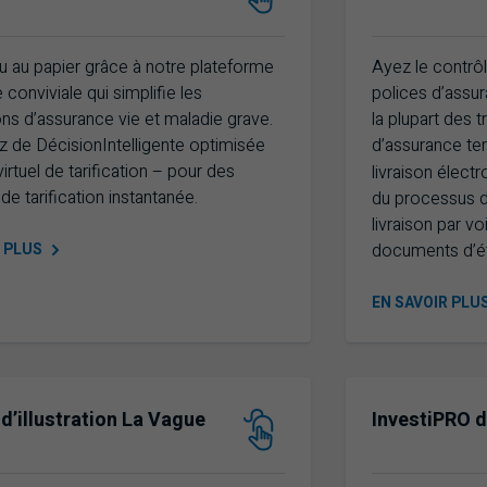
u au papier grâce à notre plateforme
Ayez le contrôl
conviviale qui simplifie les
polices d’assur
ns d’assurance vie et maladie grave.
la plupart des 
 de DécisionIntelligente optimisée
d’assurance te
 virtuel de tarification – pour des
livraison élect
de tarification instantanée.
du processus d
livraison par v
R
documents d’é
PLUS
EN SAVOIR
PLU
 d’illustration La Vague
InvestiPRO 