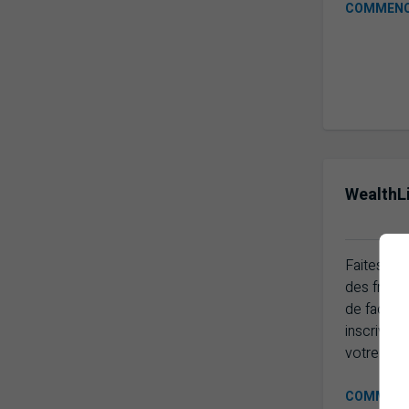
COMMEN
WealthL
Faites le 
des frais 
de façon 
inscrivez-
votre effi
COMMEN