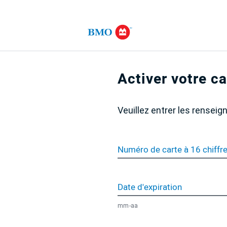
Langue
est
actuellement
configuré
Activer votre ca
en
Français
Veuillez entrer les rensei
Numéro de carte à 16 chiffr
Date d'expiration
mm-aa